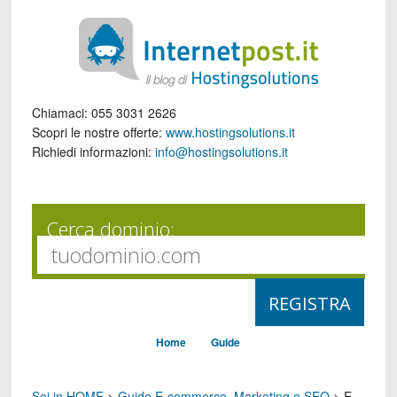
Chiamaci:
055 3031 2626
Scopri le nostre offerte:
www.hostingsolutions.it
Richiedi informazioni:
info@hostingsolutions.it
Cerca dominio:
Home
Guide
Sei in HOME
>
Guide E-commerce, Marketing e SEO
>
E-