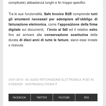
complicate) abbastanza lunghi e fin troppo specifici.
Tra le sue funzionalità,
Safe Invoice B2B
comprende
tutti
gli strumenti necessari per adempiere all’obbligo
di
fatturazione elettronica
, come
l’apposizione della firma
digitale
sui documenti,
l’invio al SdI
ed il relativo
esito
fino ad arrivare alla
conservazione sostitutiva
della
durata
di dieci anni
di tutte le fatture
, siano esse inviate
o ricevute.
30/01/2019
-
IN:
GUIDE FATTURAZIONE ELETTRONICA
,
POST IN
EVIDENZA
-
HOSTINGSOLUTIONS.IT
FACEBOOK
TWITTER
YOUTUBE
RSS