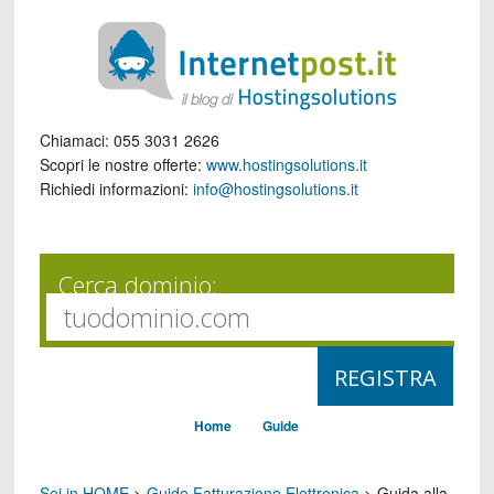
Chiamaci:
055 3031 2626
Scopri le nostre offerte:
www.hostingsolutions.it
Richiedi informazioni:
info@hostingsolutions.it
Cerca dominio:
Home
Guide
Sei in HOME
>
Guide Fatturazione Elettronica
>
Guida alla