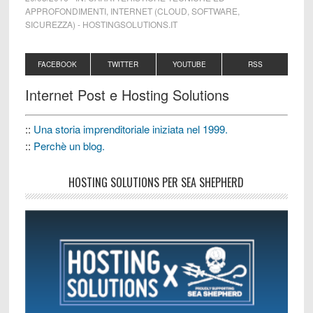
APPROFONDIMENTI
,
INTERNET (CLOUD, SOFTWARE,
SICUREZZA)
-
HOSTINGSOLUTIONS.IT
FACEBOOK
TWITTER
YOUTUBE
RSS
Internet Post e Hosting Solutions
::
Una storia imprenditoriale iniziata nel 1999.
::
Perchè un blog.
HOSTING SOLUTIONS PER SEA SHEPHERD