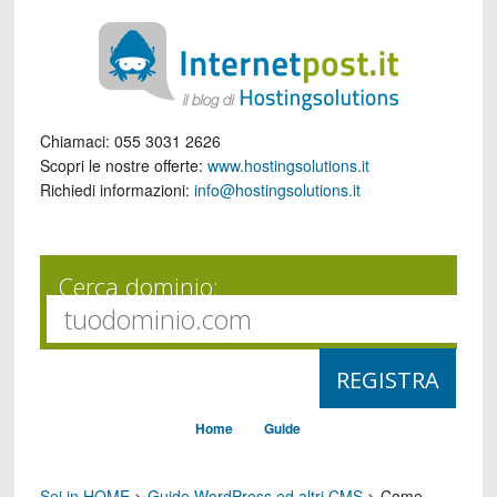
Chiamaci:
055 3031 2626
Scopri le nostre offerte:
www.hostingsolutions.it
Richiedi informazioni:
info@hostingsolutions.it
Cerca dominio:
Home
Guide
Sei in HOME
>
Guide WordPress ed altri CMS
>
Come