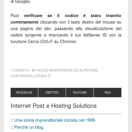
di Google).
Puoi
verificare se il codice è stato inserito
correttamente
cliccando con il tasto destro del mouse su
una pagina del sito, passando alla visualizzazione del
codice sorgente e ricercando il tuo AdSense ID con la
funzione Cerca (Ctrl+F su Chrome).
11/08/2014
-
IN:
GUIDE WORDPRESS ED ALTRI CMS
-
HOSTINGSOLUTIONS.IT
FACEBOOK
TWITTER
YOUTUBE
RSS
Internet Post e Hosting Solutions
::
Una storia imprenditoriale iniziata nel 1999.
::
Perchè un blog.