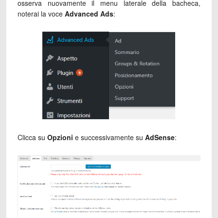
osserva nuovamente il menu laterale della bacheca,
noterai la voce
Advanced Ads
:
Clicca su
Opzioni
e successivamente su
AdSense
: