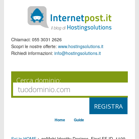
Chiamaci:
055 3031 2626
Scopri le nostre offerte:
www.hostingsolutions.it
Richiedi informazioni:
info@hostingsolutions.it
Cerca dominio:
Home
Guide
Sei in HOME
>
goMobi Identity Designs_Final FF ID_1109