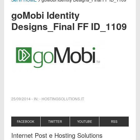
goMobi Identity
Designs_Final FF ID_1109
25/09/2014
-
IN:
-
HOSTINGSOLUTIONS.IT
FACEBOOK
TWITTER
YOUTUBE
RSS
Internet Post e Hosting Solutions