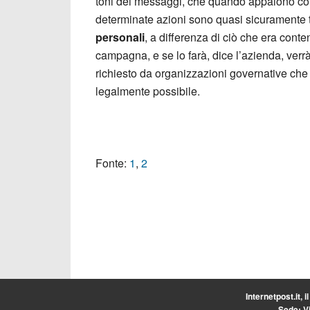
toni dei messaggi, che quando appaiono come
determinate azioni sono quasi sicuramente 
personali
, a differenza di ciò che era cont
campagna, e se lo farà, dice l’azienda, ver
richiesto da organizzazioni governative che
legalmente possibile.
Fonte:
1
,
2
Internetpost.it, i
Sede: Vi