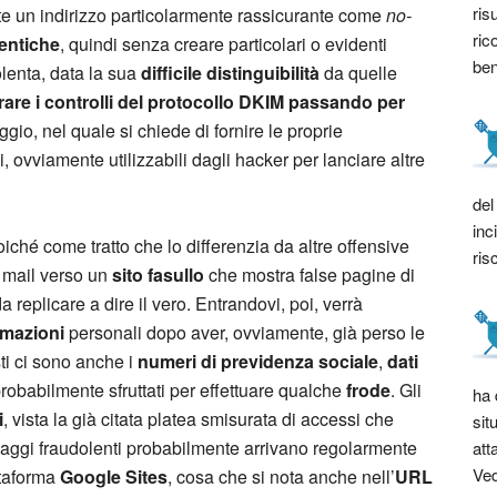
ris
nte un indirizzo particolarmente rassicurante come
no-
ric
tentiche
, quindi senza creare particolari o evidenti
bene
olenta, data la sua
difficile distinguibilità
da quelle
are i controlli del protocollo DKIM passando per
ggio, nel quale si chiede di fornire le proprie
 ovviamente utilizzabili dagli hacker per lanciare altre
del
inc
iché come tratto che lo differenzia da altre offensive
ris
 mail verso un
sito fasullo
che mostra false pagine di
a replicare a dire il vero. Entrandovi, poi, verrà
rmazioni
personali dopo aver, ovviamente, già perso le
esti ci sono anche i
numeri di previdenza sociale
,
dati
robabilmente sfruttati per effettuare qualche
frode
. Gli
ha 
i
, vista la già citata platea smisurata di accessi che
sit
ssaggi fraudolenti probabilmente arrivano regolarmente
att
Ved
attaforma
Google Sites
, cosa che si nota anche nell’
URL