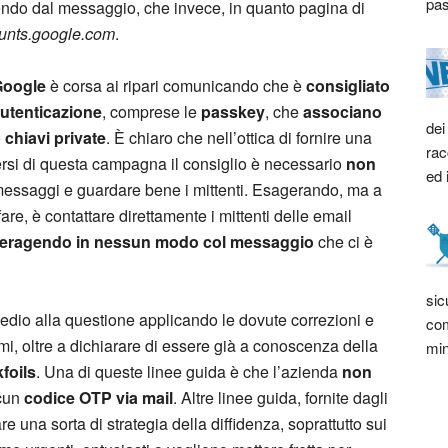
pas
endo dal messaggio, che invece, in quanto pagina di
unts.google.com
.
Google
è corsa ai ripari comunicando che è
consigliato
 autenticazione
, comprese le
passkey
, che
associano
dei
o
chiavi private
. È chiaro che nell’ottica di fornire una
rac
vversi di questa campagna il consiglio è necessario
non
ed 
messaggi e guardare bene i mittenti. Esagerando, ma a
e, è contattare direttamente i mittenti delle email
teragendo in nessun modo
col messaggio
che ci è
sic
medio alla questione applicando le dovute correzioni e
com
mi, oltre a dichiarare di essere già a conoscenza della
min
foils
. Una di queste linee guida è che l’azienda
non
lcun
codice OTP via mail
. Altre linee guida, fornite dagli
re una sorta di strategia della diffidenza, soprattutto sui