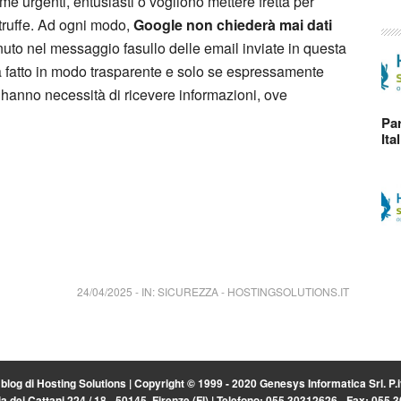
 urgenti, entusiasti o vogliono mettere fretta per
truffe. Ad ogni modo,
Google
non chiederà mai dati
enuto nel messaggio fasullo delle email inviate in questa
rà fatto in modo trasparente e solo se espressamente
 hanno necessità di ricevere informazioni, ove
Par
Ita
24/04/2025
-
IN:
SICUREZZA
-
HOSTINGSOLUTIONS.IT
l blog di
Hosting Solutions
| Copyright © 1999 - 2020 Genesys Informatica Srl. P
a dei Cattani 224 / 18 - 50145, Firenze (FI) | Telefono: 055.30312626 - Fax: 055