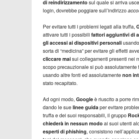
di reindirizzamento
sul quale si arriva usc
login, dovrebbe poggiare sull’indirizzo
acco
Per evitare tutti i problemi legati alla truffa,
attivare tutti i possibili
fattori aggiuntivi di
gli accessi ai dispositivi personali
usand
sorta di “medicina” per evitare gli effetti a
cliccare
mai
sui collegamenti presenti nei 
scopo precauzionale si può assolutamente far
usando altre fonti ed assolutamente
non in
stato recapitato.
Ad ogni modo,
Google
è riuscito a porre ri
dando le sue
linee guida
per evitare proble
truffa e dei suoi responsabili, il gruppo
Rock
chiederà in nessun modo
ai suoi utenti a
esperti di phishing
, consistono nell’applica