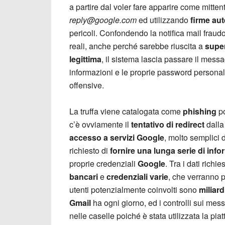
a partire dal voler fare apparire come mitte
reply@google.com
ed utilizzando
firme au
pericoli. Confondendo la notifica mail fraud
reali, anche perché sarebbe riuscita a
super
legittima
, il sistema lascia passare il messa
informazioni e le proprie password personali,
offensive.
La truffa viene catalogata come
phishing
po
c’è ovviamente il
tentativo di redirect
dalla
accesso a servizi Google
, molto semplici d
richiesto di
fornire una lunga serie di info
proprie credenziali
Google
. Tra i dati richi
bancari
e
credenziali varie
, che verranno p
utenti potenzialmente coinvolti sono
miliard
Gmail
ha ogni giorno, ed i controlli sui me
nelle caselle poiché è stata utilizzata la pi