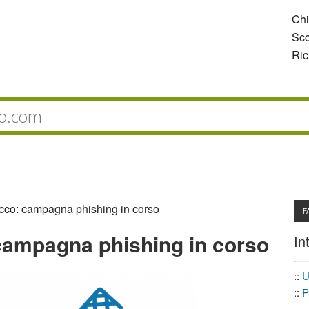
Ch
Sco
Ric
acco: campagna phishing in corso
F
 campagna phishing in corso
In
::
U
::
P