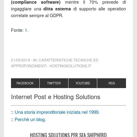
(compliance software)
mentre il 70% prevede di
ingaggiare una
ditta esterna
di supporto alle operation
correlate sempre al GDPR.
Fonte:
1.
21/05/2019
-
IN:
CARATTERISTICHE TECNICHE ED
APPROFONDIMENTI
-
HOSTINGSOLUTIONS.IT
FACEBOOK
TWITTER
YOUTUBE
RSS
Internet Post e Hosting Solutions
::
Una storia imprenditoriale iniziata nel 1999.
::
Perchè un blog.
HOSTING SOLUTIONS PER SEA SHEPHERD