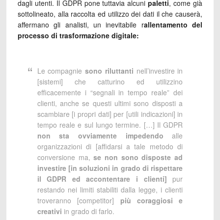
dagli utenti. Il GDPR pone tuttavia alcuni
paletti
, come già
sottolineato, alla raccolta ed utilizzo dei dati il che causerà,
affermano gli analisti, un inevitabile r
allentamento del
processo di trasformazione digitale:
Le compagnie
sono riluttanti
nell’investire in
[sistemi] che catturino ed utilizzino
efficacemente i “segnali in tempo reale” dei
clienti, anche se questi ultimi sono disposti a
scambiare [i propri dati] per [utili indicazioni] in
tempo reale e sul lungo termine. […] Il GDPR
non sta ovviamente impedendo
alle
organizzazioni di [affidarsi a tale metodo di
conversione ma,
se non sono disposte ad
investire [in soluzioni in grado di rispettare
il GDPR ed accontentare i clienti]
pur
restando nei limiti stabiliti dalla legge, i clienti
troveranno [competitor]
più coraggiosi e
creativi
in grado di farlo.