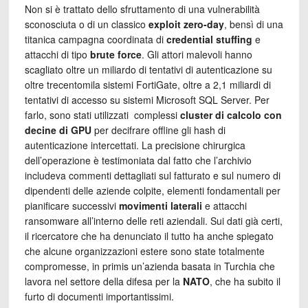
Non si è trattato dello sfruttamento di una vulnerabilità
sconosciuta o di un classico
exploit zero-day
, bensì di una
titanica campagna coordinata di
credential stuffing
e
attacchi di tipo
brute force
. Gli attori malevoli hanno
scagliato oltre un miliardo di tentativi di autenticazione su
oltre trecentomila sistemi FortiGate, oltre a 2,1 miliardi di
tentativi di accesso su sistemi Microsoft SQL Server. Per
farlo, sono stati utilizzati complessi
cluster di calcolo con
decine di GPU
per decifrare offline gli hash di
autenticazione intercettati. La precisione chirurgica
dell’operazione è testimoniata dal fatto che l’archivio
includeva commenti dettagliati sul fatturato e sul numero di
dipendenti delle aziende colpite, elementi fondamentali per
pianificare successivi
movimenti laterali
e attacchi
ransomware all’interno delle reti aziendali. Sui dati già certi,
il ricercatore che ha denunciato il tutto ha anche spiegato
che alcune organizzazioni estere sono state totalmente
compromesse, in primis un’azienda basata in Turchia che
lavora nel settore della difesa per la
NATO
, che ha subito il
furto di documenti importantissimi.