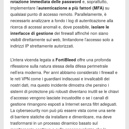
rotazione immediata delle password
e, soprattutto,
implementare l’
autenticazione a più fattori (MFA)
su
qualsiasi punto di accesso remoto. Parallelamente, è
necessario analizzare a fondo i log di autenticazione alla
ricerca di accessi anomali e, dove possibile,
isolare le
interfacce di gestione
dei firewall affinché non siano
visibili direttamente sul web, limitandone l’accesso solo a
indirizzi IP strettamente autorizzati.
L’intera vicenda legata a
FortiBleed
offre una profonda
riflessione sulla natura stessa della difesa perimetrale
nell’era moderna. Per anni abbiamo considerato i firewall e
le reti VPN come i guardiani indiscussi e invalicabili dei
nostri dati, ma questo incidente dimostra che persino i
sistemi di protezione più robusti diventano inutili se le chiavi
d’accesso vengono lasciate incustodite o se i canali di
gestione rimangono esposti a Internet senza filtri adeguati.
La cybersecurity non può più essere vista come una serie
di barriere statiche da installare e dimenticare, ma deve
trasformarsi in un processo dinamico basato sul