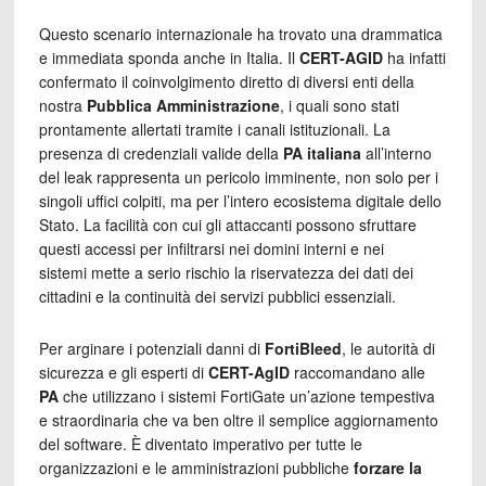
Questo scenario internazionale ha trovato una drammatica
e immediata sponda anche in Italia. Il
CERT-AGID
ha infatti
confermato il coinvolgimento diretto di diversi enti della
nostra
Pubblica Amministrazione
, i quali sono stati
prontamente allertati tramite i canali istituzionali. La
presenza di credenziali valide della
PA italiana
all’interno
del leak rappresenta un pericolo imminente, non solo per i
singoli uffici colpiti, ma per l’intero ecosistema digitale dello
Stato. La facilità con cui gli attaccanti possono sfruttare
questi accessi per infiltrarsi nei domini interni e nei
sistemi mette a serio rischio la riservatezza dei dati dei
cittadini e la continuità dei servizi pubblici essenziali.
Per arginare i potenziali danni di
FortiBleed
, le autorità di
sicurezza e gli esperti di
CERT-AgID
raccomandano alle
PA
che utilizzano i sistemi FortiGate un’azione tempestiva
e straordinaria che va ben oltre il semplice aggiornamento
del software. È diventato imperativo per tutte le
organizzazioni e le amministrazioni pubbliche
forzare la