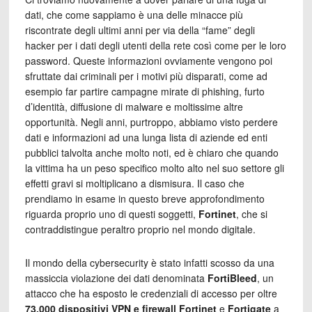
dati, che come sappiamo è una delle minacce più
riscontrate degli ultimi anni per via della “fame” degli
hacker per i dati degli utenti della rete così come per le loro
password. Queste informazioni ovviamente vengono poi
sfruttate dai criminali per i motivi più disparati, come ad
esempio far partire campagne mirate di phishing, furto
d’identità, diffusione di malware e moltissime altre
opportunità. Negli anni, purtroppo, abbiamo visto perdere
dati e informazioni ad una lunga lista di aziende ed enti
pubblici talvolta anche molto noti, ed è chiaro che quando
la vittima ha un peso specifico molto alto nel suo settore gli
effetti gravi si moltiplicano a dismisura. Il caso che
prendiamo in esame in questo breve approfondimento
riguarda proprio uno di questi soggetti,
Fortinet
, che si
contraddistingue peraltro proprio nel mondo digitale.
Il mondo della cybersecurity è stato infatti scosso da una
massiccia violazione dei dati denominata
FortiBleed
, un
attacco che ha esposto le credenziali di accesso per oltre
73.000 dispositivi VPN e firewall Fortinet
e
Fortigate
a