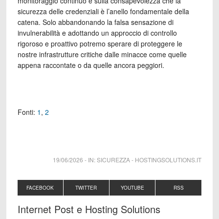
monitoraggio continuo e sulla consapevolezza che la
sicurezza delle credenziali è l’anello fondamentale della
catena. Solo abbandonando la falsa sensazione di
invulnerabilità e adottando un approccio di controllo
rigoroso e proattivo potremo sperare di proteggere le
nostre infrastrutture critiche dalle minacce come quelle
appena raccontate o da quelle ancora peggiori.
Fonti:
1
,
2
19/06/2026
-
IN:
SICUREZZA
-
HOSTINGSOLUTIONS.IT
FACEBOOK
TWITTER
YOUTUBE
RSS
Internet Post e Hosting Solutions