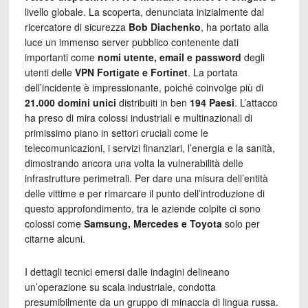
livello globale. La scoperta, denunciata inizialmente dal
ricercatore di sicurezza
Bob Diachenko
, ha portato alla
luce un immenso server pubblico contenente dati
importanti come
nomi utente, email e password
degli
utenti delle
VPN Fortigate e Fortinet
. La portata
dell’incidente è impressionante, poiché coinvolge più di
21.000 domini unici
distribuiti in ben
194 Paesi
. L’attacco
ha preso di mira colossi industriali e multinazionali di
primissimo piano in settori cruciali come le
telecomunicazioni, i servizi finanziari, l’energia e la sanità,
dimostrando ancora una volta la vulnerabilità delle
infrastrutture perimetrali. Per dare una misura dell’entità
delle vittime e per rimarcare il punto dell’introduzione di
questo approfondimento, tra le aziende colpite ci sono
colossi come
Samsung, Mercedes e Toyota
solo per
citarne alcuni.
I dettagli tecnici emersi dalle indagini delineano
un’operazione su scala industriale, condotta
presumibilmente da un gruppo di minaccia di lingua russa.