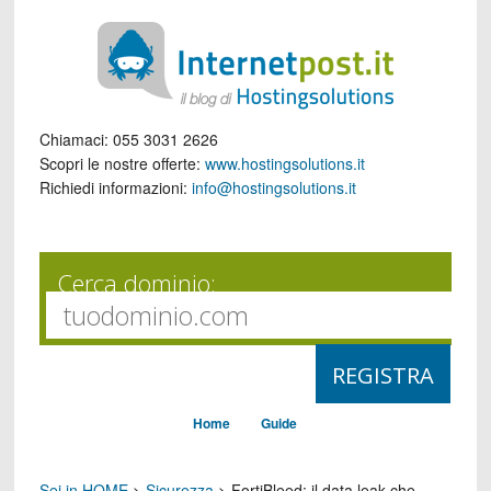
Chiamaci:
055 3031 2626
Scopri le nostre offerte:
www.hostingsolutions.it
Richiedi informazioni:
info@hostingsolutions.it
Cerca dominio:
Home
Guide
Sei in HOME
>
Sicurezza
>
FortiBleed: il data leak che