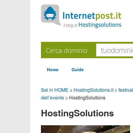
Cerca dominio:
Home
Guide
Sei in HOME
>
HostingSolutions.it
>
festiv
dell’evento
>
HostingSolutions
HostingSolutions