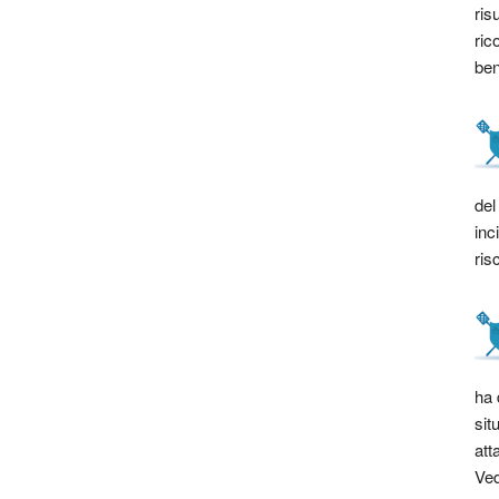
ris
ric
bene
del
inc
ris
ha 
sit
att
Ved