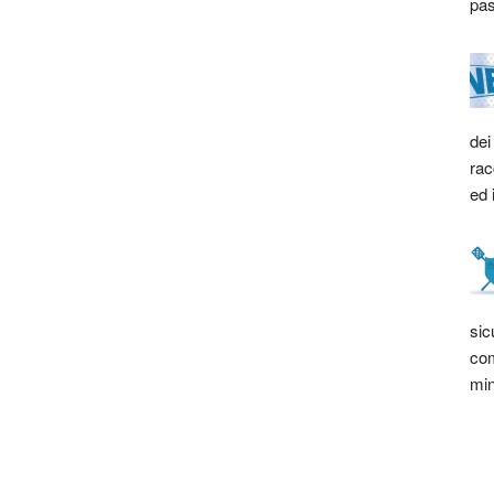
pas
dei
rac
ed 
sic
com
min