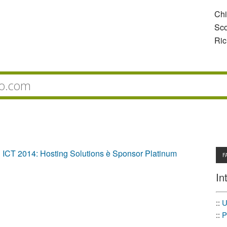
Ch
Sco
Ric
al ICT 2014: Hosting Solutions è Sponsor Platinum
F
In
::
U
::
P