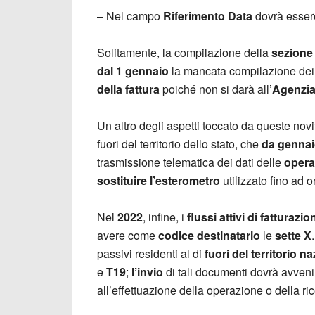
– Nel campo
Riferimento Data
dovrà essere
Solitamente, la compilazione della
sezione 
dal 1 gennaio
la mancata compilazione dei
della fattura
poiché non si darà all’
Agenzia
Un altro degli aspetti toccato da queste novi
fuori del territorio dello stato, che
da genna
trasmissione telematica dei dati delle
opera
sostituire l’esterometro
utilizzato fino ad o
Nel
2022
, infine, i
flussi attivi di fatturazio
avere come
codice destinatario
le
sette X
passivi residenti al di
fuori del territorio n
e
T19
;
l’invio
di tali documenti dovrà avven
all’effettuazione della operazione o della ri