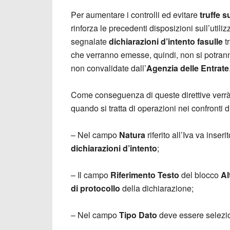
Per aumentare i controlli ed evitare
truffe s
rinforza le precedenti disposizioni sull’utiliz
segnalate
dichiarazioni d’intento fasulle
t
che verranno emesse, quindi, non si potran
non convalidate dall’
Agenzia delle Entrate
Come conseguenza di queste direttive verr
quando si tratta di operazioni nei confronti 
– Nel campo
Natura
riferito all’Iva va inseri
dichiarazioni d’intento
;
– Il campo
Riferimento Testo
del blocco
Al
di protocollo
della dichiarazione;
– Nel campo
Tipo Dato
deve essere selezi