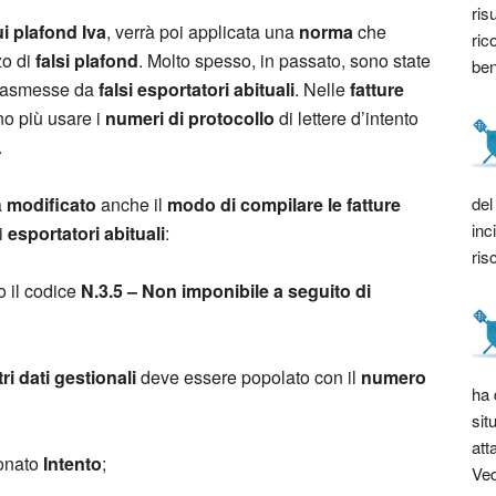
ris
ui plafond Iva
, verrà poi applicata una
norma
che
ric
zo di
falsi plafond
. Molto spesso, in passato, sono state
bene
rasmesse da
falsi esportatori abituali
. Nelle
fatture
no più usare i
numeri di protocollo
di lettere d’intento
.
del
à
modificato
anche il
modo di compilare le fatture
inc
di
esportatori abituali
:
ris
to il codice
N.3.5 – Non imponibile a seguito di
tri dati gestionali
deve essere popolato con il
numero
ha 
sit
att
onato
Intento
;
Ved