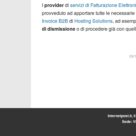
I
provider
di
servizi di Fatturazione Elettro
provveduto ad apportare tutte le necessarie
Invoice B2B
di
Hosting Solutions
, ad esemp
di dismissione
o di procedere già con quel
09/
Internetpost.it, i
Sede: Vi