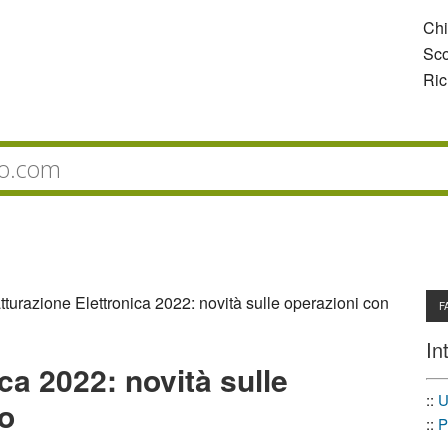
Ch
Sco
Ric
tturazione Elettronica 2022: novità sulle operazioni con
F
In
ca 2022: novità sulle
::
U
ro
::
P