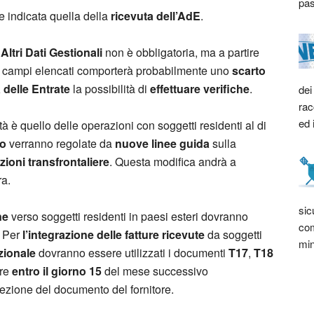
pas
 indicata quella della
ricevuta dell’AdE
.
Altri Dati Gestionali
non è obbligatoria, ma a partire
 campi elencati comporterà probabilmente uno
scarto
 delle Entrate
la possibilità di
effettuare verifiche
.
dei
rac
ed 
tà è quello delle operazioni con soggetti residenti al di
io
verranno regolate da
nuove linee guida
sulla
zioni transfrontaliere
. Questa modifica andrà a
ra.
sic
ne
verso soggetti residenti in paesi esteri dovranno
com
. Per
l’integrazione delle fatture ricevute
da soggetti
min
azionale
dovranno essere utilizzati i documenti
T17
,
T18
ire
entro il giorno 15
del mese successivo
cezione del documento del fornitore.