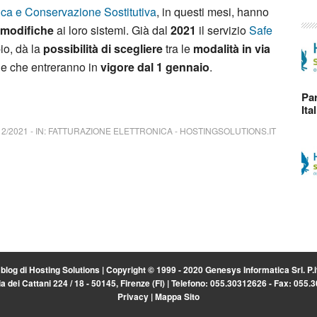
nica e Conservazione Sostitutiva
, in questi mesi, hanno
modifiche
ai loro sistemi. Già dal
2021
il servizio
Safe
io, dà la
possibilità di scegliere
tra le
modalità in via
le che entreranno in
vigore dal 1 gennaio
.
Par
Ita
12/2021
-
IN:
FATTURAZIONE ELETTRONICA
-
HOSTINGSOLUTIONS.IT
l blog di
Hosting Solutions
| Copyright © 1999 - 2020 Genesys Informatica Srl. P
a dei Cattani 224 / 18 - 50145, Firenze (FI) | Telefono: 055.30312626 - Fax: 055
Privacy
|
Mappa Sito