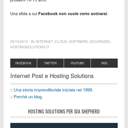
Una sfida a cui
Facebook non vuole certo sottrarsi
.
25/10/2013
-
IN:
INTERNET (CLOUD, SOFTWARE, SICUREZZA)
-
HOSTINGSOLUTIONS.IT
FACEBOOK
TWITTER
YOUTUBE
RSS
Internet Post e Hosting Solutions
::
Una storia imprenditoriale iniziata nel 1999.
::
Perchè un blog.
HOSTING SOLUTIONS PER SEA SHEPHERD