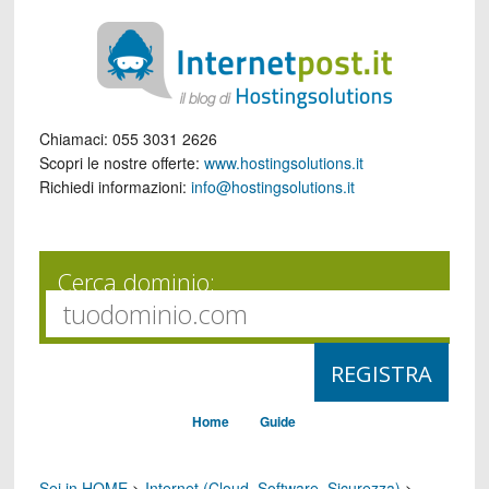
Chiamaci:
055 3031 2626
Scopri le nostre offerte:
www.hostingsolutions.it
Richiedi informazioni:
info@hostingsolutions.it
Cerca dominio:
Home
Guide
Sei in HOME
>
Internet (Cloud, Software, Sicurezza)
>