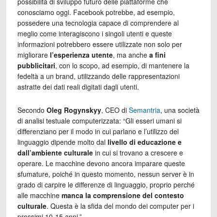
possibilità di sviluppo futuro delle piattaforme che
conosciamo oggi. Facebook potrebbe, ad esempio,
possedere una tecnologia capace di comprendere al
meglio come interagiscono i singoli utenti e queste
informazioni potrebbero essere utilizzate non solo per
migliorare
l’esperienza utente
, ma anche
a fini
pubblicitari
, con lo scopo, ad esempio, di mantenere la
fedeltà a un brand, utilizzando delle rappresentazioni
astratte dei dati reali digitati dagli utenti.
Secondo
Oleg Rogynskyy
, CEO di
Semantria
, una società
di analisi testuale computerizzata: “Gli esseri umani si
differenziano per il modo in cui parlano e l’utilizzo del
linguaggio dipende molto dal
livello di educazione e
dall’ambiente culturale
in cui si trovano a crescere e
operare. Le macchine devono ancora imparare queste
sfumature, poiché in questo momento, nessun server è in
grado di carpire le differenze di linguaggio,
proprio perché
alle macchine
manca la comprensione del contesto
culturale
.
Questa è la sfida del mondo dei computer per i
prossimi 10-15 anni.”