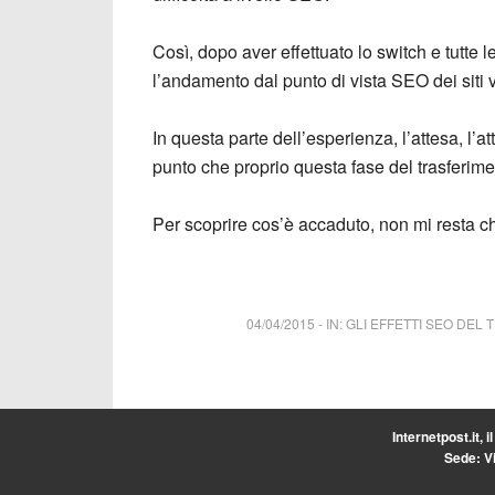
Così, dopo aver effettuato lo switch e tutte 
l’andamento dal punto di vista SEO dei siti
In questa parte dell’esperienza, l’attesa, l’
punto che proprio questa fase del trasferime
Per scoprire cos’è accaduto, non mi resta c
04/04/2015
-
IN:
GLI EFFETTI SEO DEL
Internetpost.it, i
Sede: Vi