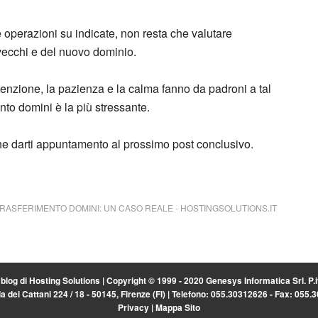
le operazioni su indicate, non resta che valutare
 vecchi e del nuovo dominio.
attenzione, la pazienza e la calma fanno da padroni a tal
nto domini è la più stressante.
he darti appuntamento al prossimo post conclusivo.
 TRASFERIMENTO DOMINI: UN CASO REALE
-
HOSTINGSOLUTIONS.IT
l blog di
Hosting Solutions
| Copyright © 1999 - 2020 Genesys Informatica Srl. P
a dei Cattani 224 / 18 - 50145, Firenze (FI) | Telefono: 055.30312626 - Fax: 055
Privacy
|
Mappa Sito