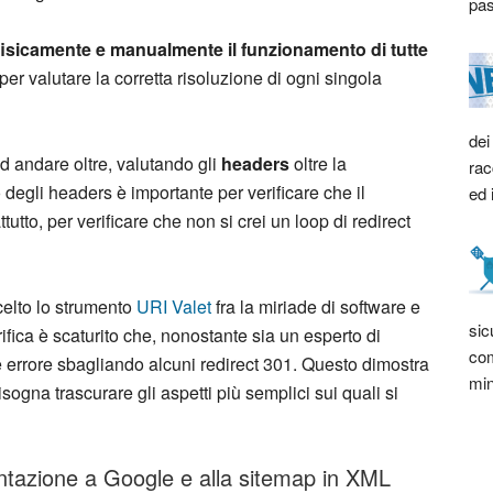
pas
 fisicamente e manualmente il funzionamento di tutte
er valutare la corretta risoluzione di ogni singola
dei
d andare oltre, valutando gli
headers
oltre la
rac
lo degli headers è importante per verificare che il
ed 
tutto, per verificare che non si crei un loop di redirect
celto lo strumento
URI Valet
fra la miriade di software e
sic
erifica è scaturito che, nonostante sia un esperto di
com
errore sbagliando alcuni redirect 301. Questo dimostra
min
ogna trascurare gli aspetti più semplici sui quali si
entazione a Google e alla sitemap in XML