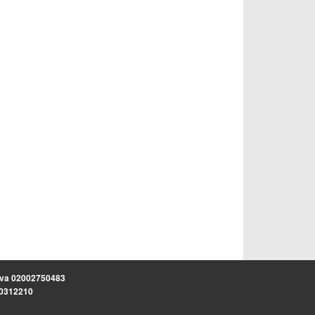
.iva 02002750483
.30312210