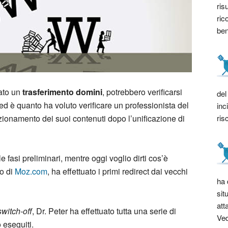
ris
ric
bene
uato un
trasferimento domini
, potrebbero verificarsi
del
ed è quanto ha voluto verificare un professionista del
inc
ris
ionamento dei suoi contenuti dopo l’unificazione di
 fasi preliminari, mentre oggi voglio dirti cos’è
to di
Moz.com
, ha effettuato i primi redirect dai vecchi
ha 
sit
att
switch-off
, Dr. Peter ha effettuato tutta una serie di
Ved
 eseguiti.