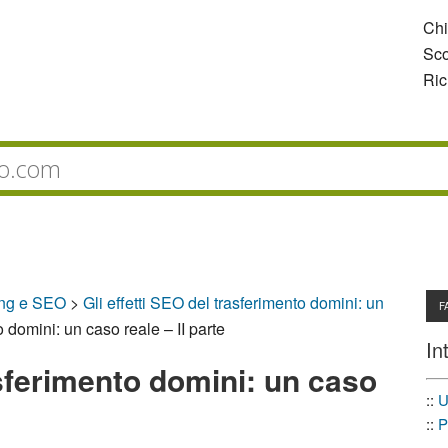
Ch
Sco
Ric
ing e SEO
>
Gli effetti SEO del trasferimento domini: un
F
o domini: un caso reale – II parte
In
asferimento domini: un caso
::
U
::
P