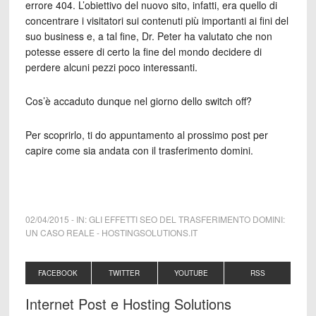
errore 404. L’obiettivo del nuovo sito, infatti, era quello di
concentrare i visitatori sui contenuti più importanti ai fini del
suo business e, a tal fine, Dr. Peter ha valutato che non
potesse essere di certo la fine del mondo decidere di
perdere alcuni pezzi poco interessanti.
Cos’è accaduto dunque nel giorno dello switch off?
Per scoprirlo, ti do appuntamento al prossimo post per
capire come sia andata con il trasferimento domini.
02/04/2015
-
IN:
GLI EFFETTI SEO DEL TRASFERIMENTO DOMINI:
UN CASO REALE
-
HOSTINGSOLUTIONS.IT
FACEBOOK
TWITTER
YOUTUBE
RSS
Internet Post e Hosting Solutions