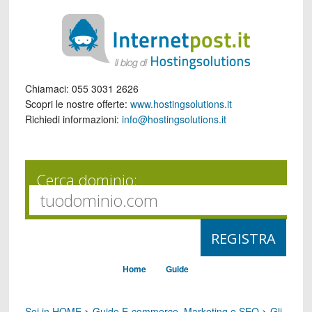
Chiamaci:
055 3031 2626
Scopri le nostre offerte:
www.hostingsolutions.it
Richiedi informazioni:
info@hostingsolutions.it
Cerca dominio:
Home
Guide
Sei in HOME
>
Guide E-commerce, Marketing e SEO
>
Gli