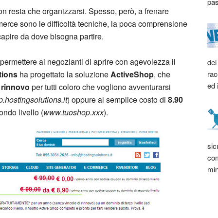
pas
on resta che organizzarsi. Spesso, però, a frenare
merce sono le difficoltà tecniche, la poca comprensione
capire da dove bisogna partire.
e permettere ai negozianti di aprire con agevolezza il
dei
rac
tions
ha progettato la soluzione
ActiveShop
, che
ed 
 rinnovo
per tutti coloro che vogliono avventurarsi
.hostingsolutions.it
) oppure al semplice costo di
8.90
ndo livello (
www.tuoshop.xxx
).
sic
com
min