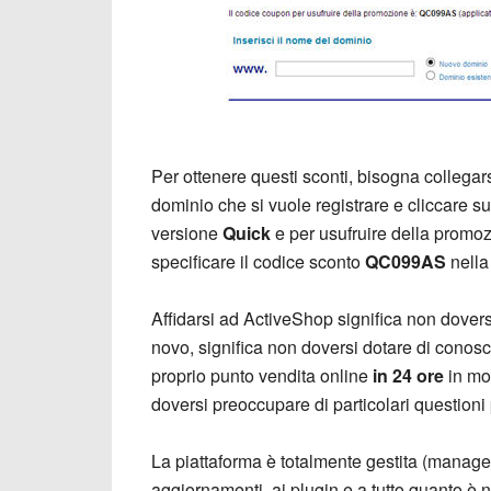
Per ottenere questi sconti, bisogna collegar
dominio che si vuole registrare e cliccare s
versione
Quick
e per usufruire della promoz
specificare il codice sconto
QC099AS
nella
Affidarsi ad ActiveShop significa non dovers
novo, significa non doversi dotare di conosce
proprio punto vendita online
in 24 ore
in mo
doversi preoccupare di particolari questioni
La piattaforma è totalmente gestita (manag
aggiornamenti, ai plugin e a tutto quanto è 