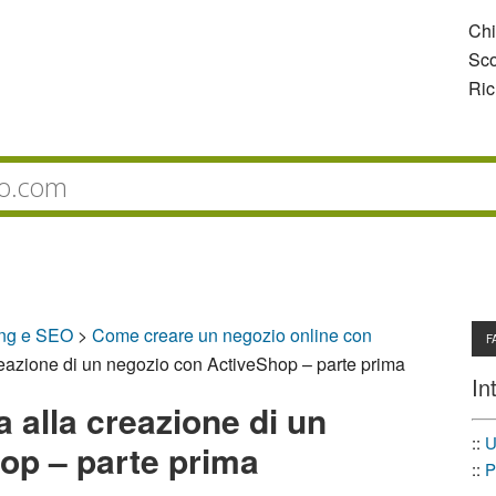
Ch
Sco
Ric
ing e SEO
>
Come creare un negozio online con
F
eazione di un negozio con ActiveShop – parte prima
In
alla creazione di un
::
U
op – parte prima
::
P