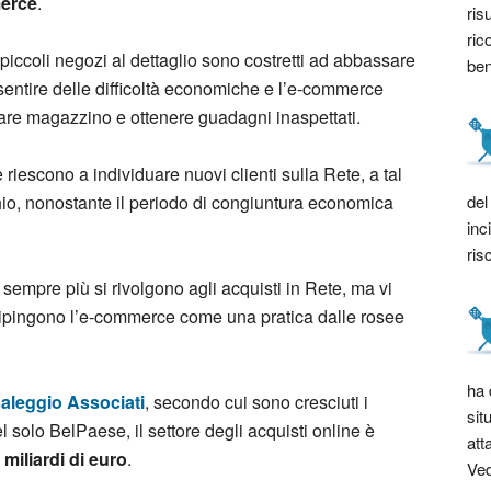
erce
.
ris
ric
 i piccoli negozi al dettaglio sono costretti ad abbassare
bene
sentire delle difficoltà economiche e l’e-commerce
re magazzino e ottenere guadagni inaspettati.
riescono a individuare nuovi clienti sulla Rete, a tal
del
io, nonostante il periodo di congiuntura economica
inc
ris
empre più si rivolgono agli acquisti in Rete, ma vi
dipingono l’e-commerce come una pratica dalle rosee
ha 
aleggio Associati
, secondo cui sono cresciuti i
sit
l solo BelPaese, il settore degli acquisti online è
att
 miliardi di euro
.
Ved