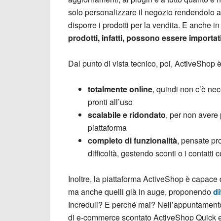
solo personalizzare il negozio rendendolo at
disporre i prodotti per la vendita. E anche 
prodotti, infatti, possono essere import
Dal punto di vista tecnico, poi, ActiveShop è
totalmente online
, quindi non c’è nece
pronti all’uso
scalabile e ridondato
, per non avere 
piattaforma
completo di funzionalità
, pensate pr
difficoltà, gestendo sconti o i contatti c
Inoltre, la piattaforma ActiveShop è capace d
ma anche quelli già in auge, proponendo
di
Increduli? E perché mai? Nell’appuntament
di e-commerce scontato ActiveShop Quick e 