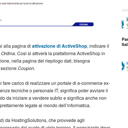
Par
Ita
si alla pagina di
attivazione di ActiveShop
, indicare il
u
Ordina
. Così si attiverà la piattaforma ActiveShop in
ione, nella pagina del riepilogo dati, bisogna
 sezione
Coupon
.
i fare carico di realizzare un portale di e-commerce ex-
nze tecniche o personale IT, significa poter avviare il
do da iniziare a vendere subito e significa anche non
 prettamente legate al mondo dell’informatica.
ed) da HostingSolutions, che provvede agli
necessario dal punto di vista tecnico. Il negoziante deve