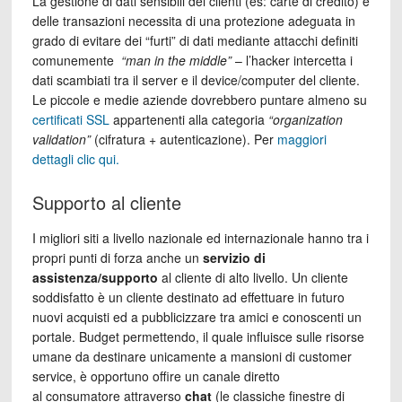
La gestione di dati sensibili dei clienti (es: carte di credito) e
delle transazioni necessita di una protezione adeguata in
grado di evitare dei “furti” di dati mediante attacchi definiti
comunemente
“man in the middle”
– l’hacker intercetta i
dati scambiati tra il server e il device/computer del cliente.
Le piccole e medie aziende dovrebbero puntare almeno su
certificati SSL
appartenenti alla categoria
“organization
validation”
(cifratura + autenticazione). Per
maggiori
dettagli clic qui.
Supporto al cliente
I migliori siti a livello nazionale ed internazionale hanno tra i
propri punti di forza anche un
servizio di
assistenza/supporto
al cliente di alto livello. Un cliente
soddisfatto è un cliente destinato ad effettuare in futuro
nuovi acquisti ed a pubblicizzare tra amici e conoscenti un
portale. Budget permettendo, il quale influisce sulle risorse
umane da destinare unicamente a mansioni di customer
service, è opportuno offire un canale diretto
al consumatore attraverso
chat
(le classiche finestre di