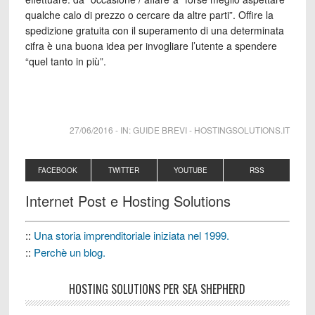
qualche calo di prezzo o cercare da altre parti”. Offire la
spedizione gratuita con il superamento di una determinata
cifra è una buona idea per invogliare l’utente a spendere
“quel tanto in più”.
27/06/2016
-
IN:
GUIDE BREVI
-
HOSTINGSOLUTIONS.IT
FACEBOOK
TWITTER
YOUTUBE
RSS
Internet Post e Hosting Solutions
::
Una storia imprenditoriale iniziata nel 1999.
::
Perchè un blog.
HOSTING SOLUTIONS PER SEA SHEPHERD