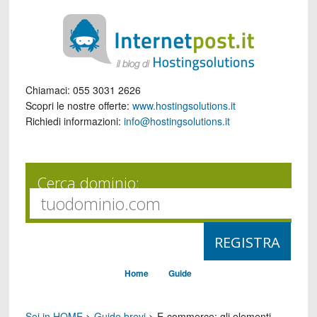
Chiamaci:
055 3031 2626
Scopri le nostre offerte:
www.hostingsolutions.it
Richiedi informazioni:
info@hostingsolutions.it
Cerca dominio:
Home
Guide
Sei in HOME
>
Guide brevi
>
E-commerce: gli elementi