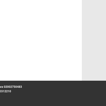
.iva 02002750483
.30312210