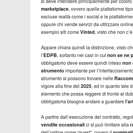
si deve intendere principalmente per coloro 
marketplace
, ovvero quelle piattaforme tip
escluse realtà come i social e le piattaform
oppure chi vende servizi da utilizzare online 
esempio siti come
Vinted
, visto che non c’
Appare chiara quindi la distinzione, visto ch
l’
EDPB
, soltanto nei casi in cui
non se ne 
obbligatorio deve essere quindi inteso
non 
strumento
importante per l’interfacciamento 
strumento si possono trovare nelle
Raccoma
vigore alla fine del
2025
, ed in quanto tale
elemento che possa reggere di fronte al dubb
obbligatoria bisogna andare a guardare
l’a
A partire dall’esecuzione del contratto, rego
vendite occasionali
ci si può limitare alla
r
dell’ordine come “guest”, ovvero il
nominativ