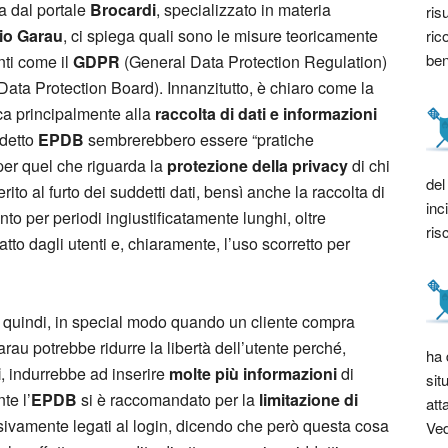
ta dal portale
Brocardi
, specializzato in materia
ris
dio Garau
, ci spiega quali sono le misure teoricamente
ric
bene
nti come il
GDPR
(General Data Protection Regulation)
ata Protection Board). Innanzitutto, è chiaro come la
isca principalmente alla
raccolta di dati e informazioni
ddetto
EPDB
sembrerebbero essere “pratiche
per quel che riguarda la
protezione della privacy
di chi
del
rito al furto dei suddetti dati, bensì anche la raccolta di
inc
to per periodi ingiustificatamente lunghi, oltre
ris
tto dagli utenti e, chiaramente, l’uso scorretto per
, quindi, in special modo quando un cliente compra
rau potrebbe ridurre la libertà dell’utente perché,
ha 
i
, indurrebbe ad inserire
molte più informazioni
di
sit
te l’
EPDB
si è raccomandato per la
limitazione di
att
sivamente legati al login, dicendo che però questa cosa
Ved