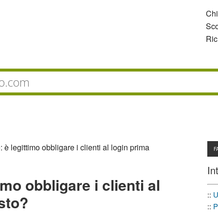
Ch
Sco
Ric
 legittimo obbligare i clienti al login prima
F
In
o obbligare i clienti al
::
U
isto?
::
P