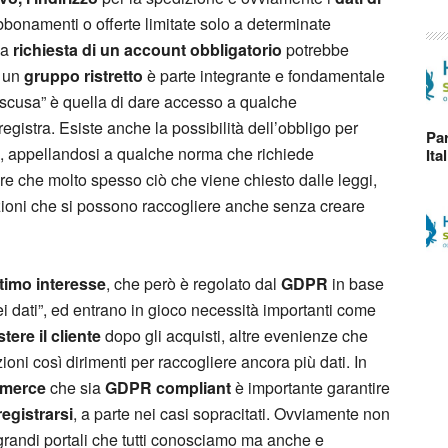
bbonamenti o offerte limitate solo a determinate
la
richiesta di un account obbligatorio
potrebbe
i un
gruppo ristretto
è parte integrante e fondamentale
a “scusa” è quella di dare accesso a qualche
registra. Esiste anche la possibilità dell’obbligo per
Par
lo, appellandosi a qualche norma che richiede
Ita
e che molto spesso ciò che viene chiesto dalle leggi,
azioni che si possono raccogliere anche senza creare
ttimo interesse
, che però è regolato dal
GDPR
in base
ei dati”, ed entrano in gioco necessità importanti come
stere il cliente
dopo gli acquisti, altre evenienze che
ni così dirimenti per raccogliere ancora più dati. In
mmerce
che sia
GDPR compliant
è importante garantire
registrarsi
, a parte nei casi sopracitati. Ovviamente non
randi portali che tutti conosciamo ma anche e