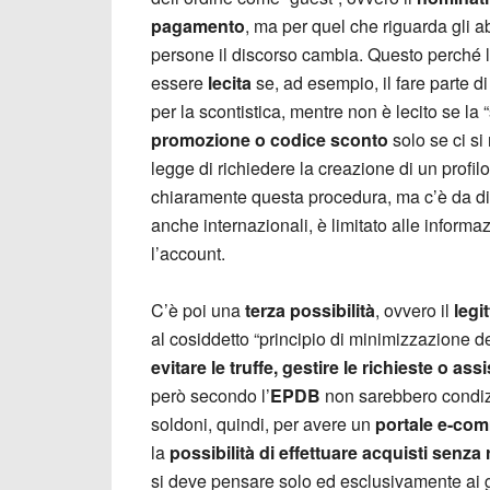
pagamento
, ma per quel che riguarda gli a
persone il discorso cambia. Questo perché 
essere
lecita
se, ad esempio, il fare parte d
per la scontistica, mentre non è lecito se l
promozione o codice sconto
solo se ci si 
legge di richiedere la creazione di un profi
chiaramente questa procedura, ma c’è da dir
anche internazionali, è limitato alle inform
l’account.
C’è poi una
terza possibilità
, ovvero il
legi
al cosiddetto “principio di minimizzazione d
evitare le truffe, gestire le richieste o assi
però secondo l’
EPDB
non sarebbero condizio
soldoni, quindi, per avere un
portale e-co
la
possibilità di effettuare acquisti senza 
si deve pensare solo ed esclusivamente ai g