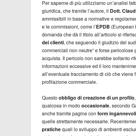
Per saperne di più utilizziamo un’analisi fat
giuridica, che tramite l’autore, il
Dott. Clau
ammissibili in base a normative e regolame
e le commissioni, come l’
EPDB
(European D
domanda che dà il titolo all’articolo si rifer
dei clienti
, che seguendo il giudizio del su
commerciali non neutre” e forse pericolose 
acquista. Il pericolo non sarebbe soltanto rife
informazioni eccessive ed il loro mantenimen
all’eventuale tracciamento di ciò che viene fa
profilazione commerciale.
Questo
obbligo di creazione di un profilo
qualcosa in modo
occasionale
, secondo Ga
anche tramite pagine con
form ingannevol
quelle strettamente necessarie. Recentemen
pratiche
quali lo sviluppo di ambienti esclu