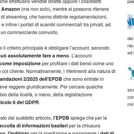
che effettuano vendite dirette oppure i cosiddetti
pas
o
Amazon
(ma non solo), mentre si possono ritenere
e di streaming, che hanno distinte regolamentazioni,
e infine i portali di scambi commerciali tra privati, ad
è un commerciante coinvolto.
dei
rac
e il criterio principale è obbligare l’account, secondo
ed 
può assolutamente fare a meno
. L’account
come imposizione
per profilare i dati bensì come uno
col cliente. Normativamente, i riferimenti alla natura di
ndazioni 2/2025
dell’EPDB
che sono entrate in
 deve reggere giuridicamente. Per cercare qualche
sic
io della liceità, o meno, della registrazione
com
rticolo 6 del GDPR
.
min
lato dal suddetto articolo,
l’EPDB
spiega che per le
accolta di informazioni basilari
per la chiusura
o, l’indirizzo
per la spedizione e ovviamente i
dati di