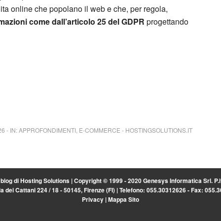
ndita online che popolano il web e che, per regola,
ormazioni come dall’articolo 25 del GDPR
progettando
26
-
IN:
APPROFONDIMENTI
,
E-COMMERCE
-
HOSTINGSOLUTIONS.IT
l blog di
Hosting Solutions
| Copyright © 1999 - 2020 Genesys Informatica Srl. P
a dei Cattani 224 / 18 - 50145, Firenze (FI) | Telefono: 055.30312626 - Fax: 055
Privacy
|
Mappa Sito