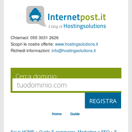
Chiamaci:
055 3031 2626
Scopri le nostre offerte:
www.hostingsolutions.it
Richiedi informazioni:
info@hostingsolutions.it
Cerca dominio:
Home
Guide
Sei in HOME
>
Guide E-commerce, Marketing e SEO
>
E-