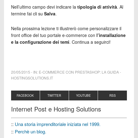
Nell’ultimo campo devi indicare la
tipologia di attività
. Al
termine fai cli su
Salva
.
Nella prossima lezione ti illustrerò come personalizzare il
front office del tuo portale e-commerce con
l’installazione
e la configurazione dei temi
. Continua a seguirci!
20/05/2015
-
IN:
E-COMMERCE CON PRESTASHOP: LA GUIDA
-
HOSTINGSOLUTIONS.IT
FACEBOOK
TWITTER
YOUTUBE
RSS
Internet Post e Hosting Solutions
::
Una storia imprenditoriale iniziata nel 1999.
::
Perchè un blog.