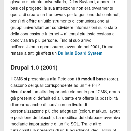
giovane studente universitario, Dries Buytaert, a porre le
basi del progetto: la sua intenzione non era ovviamente
quella di creare un framework per la gestione dei contenuti,
bensì di offrire un’utile strumento di comunicazione ai
gruppi universitari per condividere informazioni sullo stato
della connessione Internet – ai tempi piuttosto costosa e
condivisa tra più persone. Fino al suo arrivo
nell’ecosistema open source, avvenuto nel 2001, Drupal
rimase a tutti gli effetti un
Bulletin Board System
.
Drupal 1.0 (2001)
Il CMS si presentava alla Rete con
18 moduli base
(core),
ciascuno dei quali corrispondente ad un file PHP.
Alcuni
temi
, un altro importante elemento per i CMS, erano
già presenti di default ed all’utente era offerta la possibilità
di crearne anche di nuovi con un livello di
personalizzazione più che adeguato (colori, markup, layout
e posizione dei blocchi). La modifica del database avveniva
mediante importazione di un file SQL. Tra le altre
funzionalità la presenza di un
blog
(diario), degli account