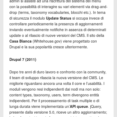
admin si assiste ad una riscrittura del sistema dei menu
con la possibilità di interagire su vari elementi via drag-and-
drop (terms, taxonomy vocabularies, blocchi etc.). In tema
di sicurezza il modulo
Update Status
si occupa invece di
controllare periodicamente la presenza di aggiornamenti
inviando eventualmente notifiche in assenza di determinati
update o al rilascio di nuove versioni del CMS. Il sito della
Casa Bianca
(Whitehouse.gov) viene progettato con
Drupal e la sua popolarità cresce ulteriormente.
Drupal 7 (2011)
Dopo tre anni di duro lavoro e confronto con la community,
il team di sviluppo rilascia la nuova versione del CMS. Le
migliorie riguardano ancora una volta il core e l’usabilità. I
moduli vengono resi indipendenti dai nodi ma non solo:
content types, taxonomy, users, term divengono entità
indipendenti. Per il processamento di task multiple o di
lunga durata viene implementata un’
API queue
. jQuery,
presente dalla versione 5.0, riceve un altro aggiornamento;