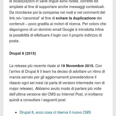
le localizzazioni in varie lingue sono riviste, corrette ed
ampliate al fine di supportare anche messaggi contestuali.
Da ricordaree poi la comparsa nei nodi e nei commenti del
link rel=”canonical” al fine di
evitare la duplicazione
dei
contenuti – poco gradita ai motori di ricerca. Per coloro che
dispongono di un dominio email Google è introdotta infine
la possibilità di effettuare il login con il proprio indirizzo di
posta.
Drupal 8 (2015)
La release più recente risale al
19 Novembre 2015.
Con
l’arrivo di Drupal 8 il team ha deciso di adottare un ritmo di
marcia serrato per gli aggiornamenti prevedendone il
rilascio ogni sei mesi (si parla di versioni intermedie non di
major release). Abbiamo avuto modo di parlare più volte
dell’ultima versione del CMS su Internet Post, vi invitiamo
quindi a consultare i seguenti post:
Drupal 8, ecco cosa ci riserva il nuovo CMS