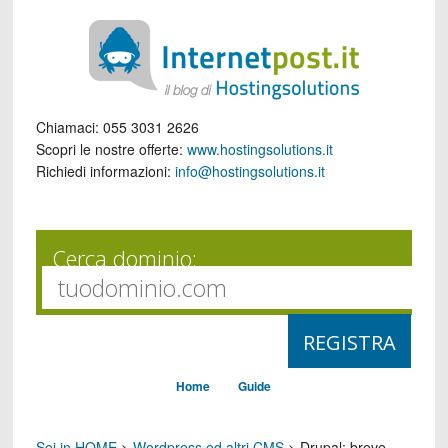
Chiamaci:
055 3031 2626
Scopri le nostre offerte:
www.hostingsolutions.it
Richiedi informazioni:
info@hostingsolutions.it
Cerca dominio:
Home
Guide
Sei in HOME
>
Wordpress ed altri CMS
>
Drupal: breve