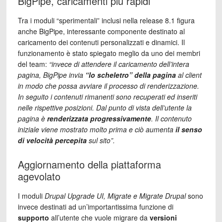
BigPipe, caricamenti più rapidi
Tra i moduli “sperimentali” inclusi nella release 8.1 figura
anche BigPipe, interessante componente destinato al
caricamento dei contenuti personalizzati e dinamici. Il
funzionamento è stato spiegato meglio da uno dei membri
del team:
“invece di attendere il caricamento dell’intera
pagina, BigPipe invia
“lo scheletro” della pagina
al client
in modo che possa avviare il processo di renderizzazione.
In seguito i contenuti rimanenti sono recuperati ed inseriti
nelle rispettive posizioni. Dal punto di vista dell’utente la
pagina è
renderizzata progressivamente
. Il contenuto
iniziale viene mostrato molto prima e ciò aumenta
il senso
di velocità percepita
sul sito”.
Aggiornamento della piattaforma
agevolato
I moduli
Drupal Upgrade UI, Migrate e Migrate Drupal
sono
invece destinati ad un’importantissima funzione di
supporto
all’utente che vuole migrare da
versioni