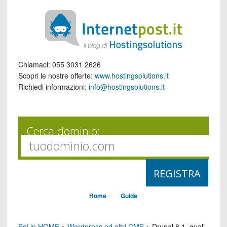
Chiamaci:
055 3031 2626
Scopri le nostre offerte:
www.hostingsolutions.it
Richiedi informazioni:
info@hostingsolutions.it
Cerca dominio:
Home
Guide
Sei in HOME
>
Wordpress ed altri CMS
>
Drupal 8.1, quali