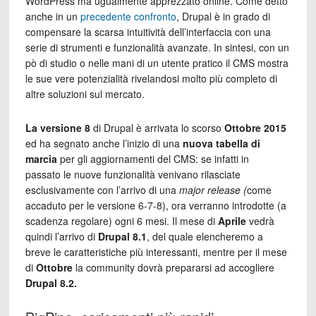
WordPress ma ugualmente apprezzato online. Come detto
anche in un
precedente confronto
, Drupal è in grado di
compensare la scarsa intuitività dell’interfaccia con una
serie di strumenti e funzionalità avanzate. In sintesi, con un
pò di studio o nelle mani di un utente pratico il CMS mostra
le sue vere potenzialità rivelandosi molto più completo di
altre soluzioni sul mercato.
La versione 8
di Drupal è arrivata lo scorso
Ottobre 2015
ed ha segnato anche l’inizio di una
nuova tabella di
marcia
per gli aggiornamenti del CMS: se infatti in
passato le nuove funzionalità venivano rilasciate
esclusivamente con l’arrivo di una
major release (
come
accaduto per le versione 6-7-8), ora verranno introdotte (a
scadenza regolare) ogni 6 mesi. Il mese di
Aprile
vedrà
quindi l’arrivo di
Drupal 8.1
, del quale elencheremo a
breve le caratteristiche più interessanti, mentre per il mese
di
Ottobre
la community dovrà prepararsi ad accogliere
Drupal 8.2.