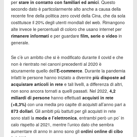
per
stare in contatto con familiari ed amici
. Questo
secondo dato è particolarmente alto anche a causa della
recente fine della politica zero covid della Cina, che da sola
costituisce il 20% degli utenti mondiali del web. Rimangono
alte invece le percentuali di coloro che usano internet per
rimanere informati
e per guardare
film, serie o video
in
generale.
Se c’è un ambito che si è modificato durante il covid e che
non è rientrato nei canoni precedenti al 2020 è
sicuramente quello dell’
E-commerce
. Durante la pandemia
infatti le persone hanno iniziato a divenire
più disposte ad
acquistare articoli in rete
e tali livelli, a differenza di altri,
non sono ancora tornati a quelli passati. Nel 2022,
4,2
miliardi di persone
hanno effettuati
acquisti in rete
(+8,3%)
con una media pro capite di acquisti all’anno pari a
873 dollari
. Gli ambiti più battuti per gli acquisti in rete
sono stati la
moda e l’elettronica
, entrambi però un po’ in
calo rispetto al 2021, mentre l’unico dato che sembra
aumentare di anno in anno sono gli
ordini online di cibo