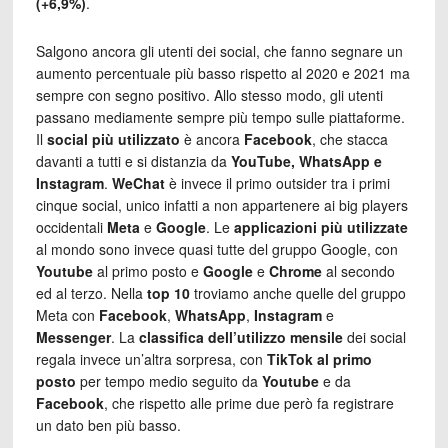
(+6,9%)
.
Salgono ancora gli utenti dei social, che fanno segnare un
aumento percentuale più basso rispetto al 2020 e 2021 ma
sempre con segno positivo. Allo stesso modo, gli utenti
passano mediamente sempre più tempo sulle piattaforme.
Il
social più utilizzato
è ancora
Facebook
, che stacca
davanti a tutti e si distanzia da
YouTube, WhatsApp e
Instagram
.
WeChat
è invece il primo outsider tra i primi
cinque social, unico infatti a non appartenere ai big players
occidentali
Meta
e
Google
. Le
applicazioni più utilizzate
al mondo sono invece quasi tutte del gruppo Google, con
Youtube
al primo posto e
Google
e
Chrome
al secondo
ed al terzo. Nella
top 10
troviamo anche quelle del gruppo
Meta con
Facebook
,
WhatsApp
,
Instagram
e
Messenger
. La
classifica dell’utilizzo mensile
dei social
regala invece un’altra sorpresa, con
TikTok al primo
posto
per tempo medio seguito da
Youtube
e da
Facebook
, che rispetto alle prime due però fa registrare
un dato ben più basso.