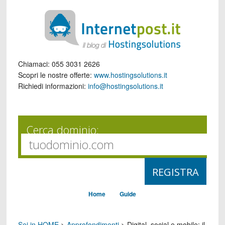
Chiamaci:
055 3031 2626
Scopri le nostre offerte:
www.hostingsolutions.it
Richiedi informazioni:
info@hostingsolutions.it
Cerca dominio:
Home
Guide
Sei in HOME
>
Approfondimenti
>
Digital, social e mobile: il