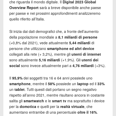
che riguarda il mondo digitale. Il
Digital 2023 Global
Overview Report
sarà a breve disponibile anche paese
per paese e nei prossimi approfondimenti analizzeremo
quello riferito all’Italia.
Si inizia dai dati demografici che, a fronte dell’aumento
della popolazione mondiale a
8,1 miliardi di persone
(+0,8% dal 2021), vede attualmente
5,44 miliardi
di
persone che utilizzano
smartphone ed altri device
collegati alla rete (+ 3,2%), mentre gli
utenti di internet
sono attualmente
5,16 miliardi
(+1,9%). Gli
utenti dei
social
sono invece attualmente pari a
4,76 miliardi
(+3%).
Il
95,9%
dei soggetti tra 16 e 64 anni possiede uno
smartphone
, mentre il
58%
possiede un
laptop
ed il
33%
un
tablet
. Tutti questi dati portano un segno negativo
rispetto all’anno 2021, mentre risultano ancora in costante
salita gli
smartwatch
e le
smart tv
ma soprattutto i device
per la
domotica
e quelli per la
realtà virtuale
, che
aumentano entrambe di una percentuale
oltre il 16%
.