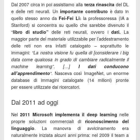
Dal 2007 circa in poi assistiamo alla
terza rinascita
del DL
e delle reti neurali. Un
importante contributo
è dato in
quello stesso anno da
Fei-Fei Li:
la professoressa (IA a
Stanford) si concentra su quello che sarebbe divenuto il
“
libro di studio”
delle reti neurali, ovvero i
dati.
La
maggior parte del materiale utilizzabile per l’addestramento
delle reti non era infatti catalogato – soprattutto le
immagini:
“La nostra visione fu quella di [considerare i big
data come qualcosa in grado di cambiare radicalmente il
machine learning”. […]
I dati conducono
all’apprendimento
“.
Nasceva così ImageNet, un enorme
database di immagini catalogate (14 milioni) pronte
per essere utilizzate dai ricercatori.
Dal 2011 ad oggi
Nel
2011
Microsoft
implementa il deep learning
nelle
proprie soluzioni commerciali di
riconoscimento del
linguaggio
. La manovra di avvicinamento era
naturalmente iniziata alcuni anni prima: nel 2009 il team a