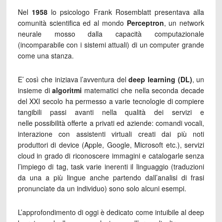
Nel
1958
lo psicologo Frank Rosemblatt presentava alla
comunità scientifica ed al mondo
Perceptron
, un network
neurale mosso dalla capacità computazionale
(incomparabile con i sistemi attuali) di un computer grande
come una stanza.
E’ così che iniziava l’avventura del
deep learning (DL)
, un
insieme di
algoritmi
matematici che nella seconda decade
del XXI secolo ha permesso a varie tecnologie di compiere
tangibili passi avanti nella qualità dei servizi e
nelle possibilità offerte a privati ed aziende: comandi vocali,
interazione con assistenti virtuali creati dai più noti
produttori di device (Apple, Google, Microsoft etc.), servizi
cloud in grado di riconoscere immagini e catalogarle senza
l’impiego di tag, task varie inerenti il linguaggio (traduzioni
da una a più lingue anche partendo dall’analisi di frasi
pronunciate da un individuo) sono solo alcuni esempi.
L’approfondimento di oggi è dedicato come intuibile al deep