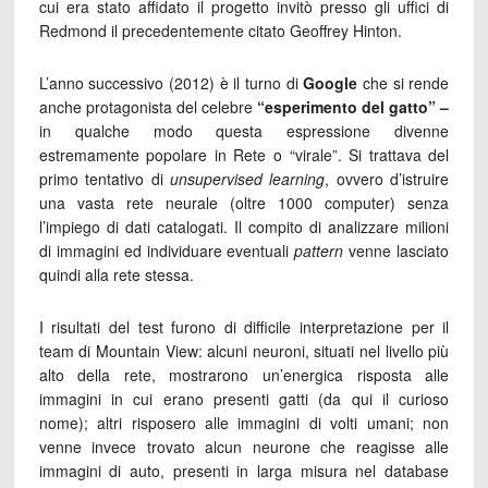
cui era stato affidato il progetto invitò presso gli uffici di
Redmond il precedentemente citato Geoffrey Hinton.
L’anno successivo (2012) è il turno di
Google
che si rende
anche protagonista del celebre
“esperimento del gatto” –
in qualche modo questa espressione divenne
estremamente popolare in Rete o “virale”.
Si trattava del
primo tentativo di
unsupervised learning
, ovvero d’istruire
una vasta rete neurale (oltre 1000 computer) senza
l’impiego di dati catalogati. Il compito di analizzare milioni
di immagini ed individuare eventuali
pattern
venne lasciato
quindi alla rete stessa.
I risultati del test furono di difficile interpretazione per il
team di Mountain View: alcuni neuroni, situati nel livello più
alto della rete, mostrarono un’energica risposta alle
immagini in cui erano presenti gatti (da qui il curioso
nome); altri risposero alle immagini di volti umani; non
venne invece trovato alcun neurone che reagisse alle
immagini di auto, presenti in larga misura nel database