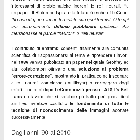
interessarsi di problematiche inerenti le reti neurali. Fu
un paper di Hinton ad ispirare le future ricerche di LeCunn:
“[il concetto] non venne formulato con quei termini. Ai tempi
era estremamente
difficile pubblicare
qualcosa che
menzionasse le parole “neuroni” o “reti neurali”
.
Il contributo di entrambi consentì finalmente alla comunità
scientifica di riappassionarsi al tema e riprendere i lavori:
nel
1986
veniva pubblicato
un paper
nel quale Geoffrey ed
altri collaboratori offrivano una
soluzione al problema
“errore-correzione”
, mostrando in pratica come insegnare
a reti neurali complesse (multilayer) a correggere degli
errori. Due anni dopo
LeCunn iniziò presso i AT&T’s Bell
Labs
un lavoro che si sarebbe protratto per quasi dieci
anni ed avrebbe costituito le
fondamenta di tutte le
tecniche di riconoscimento delle immagini
adottate
successivamente.
Dagli anni ’90 al 2010