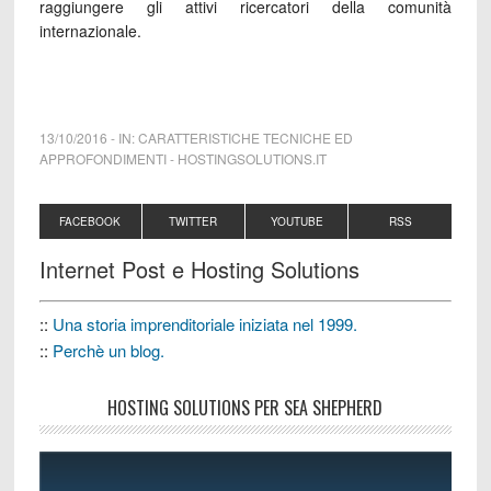
raggiungere gli attivi ricercatori della comunità
internazionale.
13/10/2016
-
IN:
CARATTERISTICHE TECNICHE ED
APPROFONDIMENTI
-
HOSTINGSOLUTIONS.IT
FACEBOOK
TWITTER
YOUTUBE
RSS
Internet Post e Hosting Solutions
::
Una storia imprenditoriale iniziata nel 1999.
::
Perchè un blog.
HOSTING SOLUTIONS PER SEA SHEPHERD