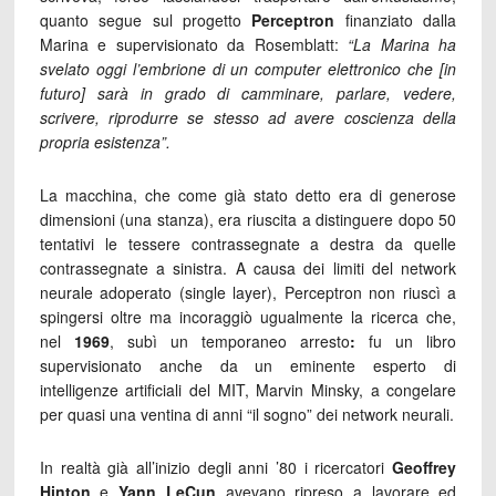
quanto segue sul progetto
Perceptron
finanziato dalla
Marina e supervisionato da Rosemblatt:
“La Marina ha
svelato oggi l’embrione di un computer elettronico che [in
futuro] sarà in grado di camminare, parlare, vedere,
scrivere, riprodurre se stesso ad avere coscienza della
propria esistenza”.
La macchina, che come già stato detto era di generose
dimensioni (una stanza), era riuscita a distinguere dopo 50
tentativi le tessere contrassegnate a destra da quelle
contrassegnate a sinistra. A causa dei limiti del network
neurale adoperato (single layer), Perceptron non riuscì a
spingersi oltre ma incoraggiò ugualmente la ricerca che,
nel
1969
, subì un temporaneo arresto
:
fu un libro
supervisionato anche da un eminente esperto di
intelligenze artificiali del MIT, Marvin Minsky, a congelare
per quasi una ventina di anni “il sogno” dei network neurali.
In realtà già all’inizio degli anni ’80 i ricercatori
Geoffrey
Hinton
e
Yann LeCun
avevano ripreso a lavorare ed