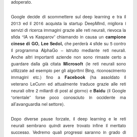
adoperato.
Google decide di scommettere sul deep learning e tra il
2013 ed il 2016 acquista la startup DeepMind, migliora i
servizi di ricerca immagini grazie alle reti neurali, rievoca la
sfida “IA vs Kasparov” chiamando in causa un
campione
cinese di GO, Lee Sedol,
che
perderà 4 sfide su 5 contro
il programma AlphaGo – istruito mediante reti neurali.
Anche altri importanti aziende non sono rimaste certo a
guardare dalla già citata
Microsoft
(le reti neurali sono
utilizzate ad esempio per gli algoritmi Bing, riconoscimento
immagini etc.) fino a
Facebook
(ha assoldato il
veterano LeCunn ed attualmente traduce grazie alle reti
neurali oltre 2 miliardi di post al giorno) e
Baidu
(il Google
“orientale” forse poco conosciuto in occidente ma
all’avanguardia nel settore).
Dopo diverse pause forzate, il deep learning e le reti
neurali sembrano quindi avere trovato infine il meritato
successo. Vedremo quali progressi saranno in grado di