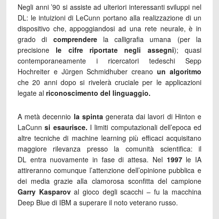
Negli anni ’90 si assiste ad ulteriori interessanti sviluppi nel
DL: le intuizioni di LeCunn portano alla realizzazione di un
dispositivo che, appoggiandosi ad una rete neurale, è in
grado di
comprendere
la calligrafia umana (per la
precisione
le cifre riportate negli assegni
); quasi
contemporaneamente i ricercatori tedeschi Sepp
Hochreiter e Jürgen Schmidhuber creano
un algoritmo
che 20 anni dopo si rivelerà cruciale per le applicazioni
legate al
riconoscimento del linguaggio.
A metà decennio
la spinta
generata dai lavori di Hinton e
LaCunn
si esaurisce.
I limiti computazionali dell’epoca ed
altre tecniche di machine learning più efficaci acquisitano
maggiore rilevanza presso la comunità scientifica: il
DL entra nuovamente in fase di attesa. Nel
1997
le IA
attireranno comunque l’attenzione dell’opinione pubblica e
dei media grazie alla clamorosa sconfitta del campione
Garry Kasparov
al gioco degli scacchi – fu la macchina
Deep Blue di IBM a superare il noto veterano russo.