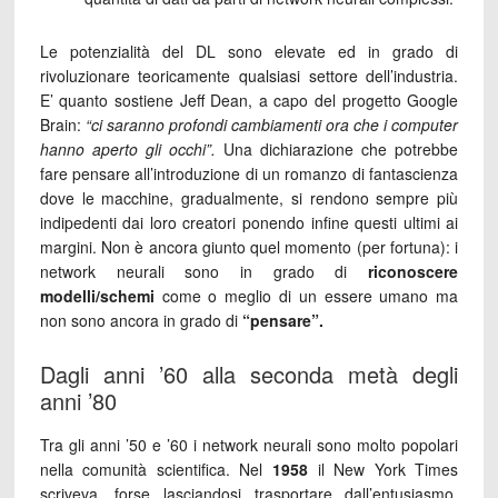
Le potenzialità del DL sono elevate ed in grado di
rivoluzionare teoricamente qualsiasi settore dell’industria.
E’ quanto sostiene Jeff Dean, a capo del progetto Google
Brain:
“ci saranno profondi cambiamenti ora che i computer
hanno aperto gli occhi”.
Una dichiarazione che potrebbe
fare pensare all’introduzione di un romanzo di fantascienza
dove le macchine, gradualmente, si rendono sempre più
indipedenti dai loro creatori ponendo infine questi ultimi ai
margini. Non è ancora giunto quel momento (per fortuna): i
network neurali sono in grado di
riconoscere
modelli/schemi
come o meglio di un essere umano ma
non sono ancora in grado di
“pensare”.
Dagli anni ’60 alla seconda metà degli
anni ’80
Tra gli anni ’50 e ’60 i network neurali sono molto popolari
nella comunità scientifica. Nel
1958
il New York Times
scriveva, forse lasciandosi trasportare dall’entusiasmo,