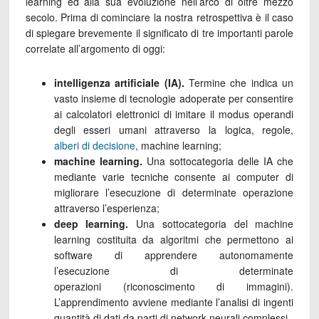
learning ed alla sua evoluzione nell’arco di oltre mezzo
secolo. Prima di cominciare la nostra retrospettiva è il caso
di spiegare brevemente il significato di tre importanti parole
correlate all’argomento di oggi:
intelligenza artificiale (IA).
Termine che indica un
vasto insieme di tecnologie adoperate per consentire
ai calcolatori elettronici di imitare il modus operandi
degli esseri umani attraverso la logica, regole,
alberi di decisione
, machine learning;
machine learning.
Una sottocategoria delle IA che
mediante varie tecniche consente ai computer di
migliorare l’esecuzione di determinate operazione
attraverso l’esperienza;
deep learning.
Una sottocategoria del machine
learning costituita da algoritmi che permettono ai
software di apprendere autonomamente
l’esecuzione di determinate
operazioni (riconoscimento di immagini).
L’apprendimento avviene mediante l’analisi di ingenti
quantità di dati da parti di network neurali complessi.