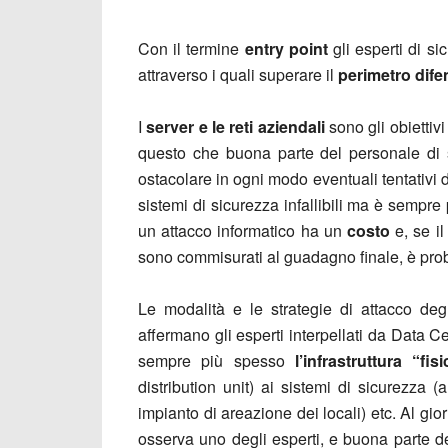
Con il termine
entry point
gli esperti di si
attraverso i quali superare il
perimetro dife
I
server e le reti aziendali
sono gli obiettiv
questo che buona parte del personale di s
ostacolare in ogni modo eventuali tentativi d
sistemi di sicurezza infallibili ma è sempre
un attacco informatico ha un
costo
e, se i
sono commisurati al guadagno finale, è pro
Le modalità e le strategie di attacco de
affermano gli esperti interpellati da Data C
sempre più spesso
l’infrastruttura “fis
distribution unit) ai sistemi di sicurezza (
impianto di areazione dei locali) etc. Al gi
osserva uno degli esperti, e buona parte d