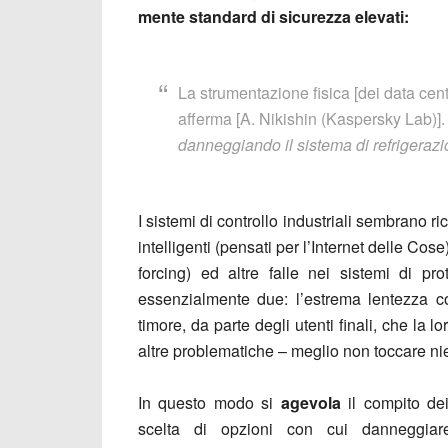
mente standard di sicurezza elevati:
La strumentazione fisica [dei data cen
afferma [A. Nikishin (Kaspersky Lab)]
danneggiando il sistema di refrigeraz
I sistemi di controllo industriali sembrano ric
intelligenti (pensati per l’Internet delle Cose
forcing) ed altre falle nei sistemi di p
essenzialmente due: l’estrema lentezza co
timore, da parte degli utenti finali, che la l
altre problematiche – meglio non toccare ni
In questo modo si
agevola
il compito de
scelta di opzioni con cui danneggiare