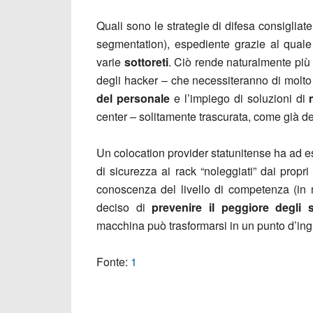
Quali sono le strategie di difesa consigliat
segmentation), espediente grazie al quale 
varie
sottoreti
. Ciò rende naturalmente più
degli hacker – che necessiteranno di molt
del personale
e l’impiego di soluzioni di
center – solitamente trascurata, come già de
Un colocation provider statunitense ha ad 
di sicurezza ai rack “noleggiati” dai propri
conoscenza del livello di competenza (in m
deciso di
prevenire il peggiore degli s
macchina può trasformarsi in un punto d’ingres
Fonte:
1