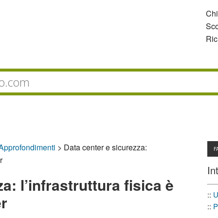
Ch
Sco
Ric
 Approfondimenti
>
Data center e sicurezza:
F
r
In
: l’infrastruttura fisica è
::
U
er
::
P