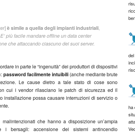
ris
ric
bene
ter]
è simile a quella degli impianti industriali
,
.
E’ più facile mandare offline un data center
ione che attaccando ciascuno dei suoi server.
del
inc
ordare in parte le “ingenuità” dei produttori di dispositivi
ris
):
password facilmente intuibili
(anche mediante brute
rotezione. Le cause dietro a tale stato di cose sono
n cui i vendor rilasciano le patch di sicurezza ed il
oro installazione possa causare interruzioni di servizio o
ente.
ha 
sit
i malintenzionati che hanno a disposizione un’ampia
att
Ved
 i bersagli: accensione dei sistemi antincendio