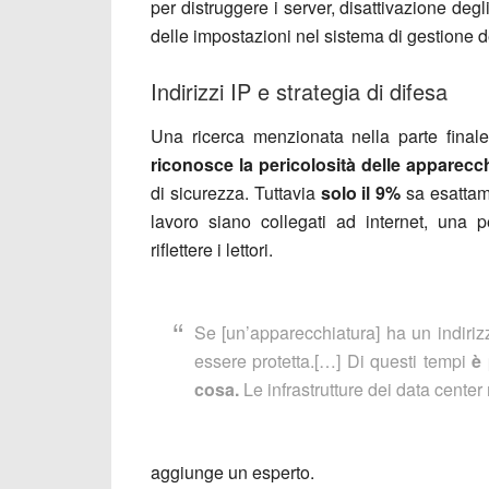
per distruggere i server, disattivazione degl
delle impostazioni nel sistema di gestione d
Indirizzi IP e strategia di difesa
Una ricerca menzionata nella parte finale
riconosce la pericolosità delle apparecc
di sicurezza. Tuttavia
solo il 9%
sa esatta
lavoro siano collegati ad internet, una
riflettere i lettori.
Se [un’apparecchiatura] ha un indiriz
essere protetta.[…] Di questi tempi
è 
cosa.
Le infrastrutture dei data cente
aggiunge un esperto.