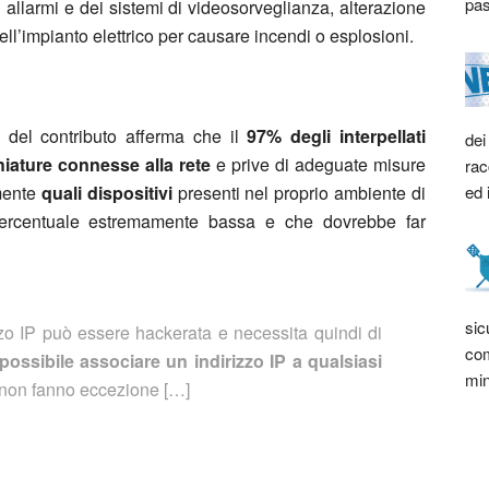
pas
i allarmi e dei sistemi di videosorveglianza, alterazione
ell’impianto elettrico per causare incendi o esplosioni.
 del contributo afferma che il
97% degli interpellati
dei
hiature connesse alla rete
e prive di adeguate misure
rac
ed 
mente
quali dispositivi
presenti nel proprio ambiente di
 percentuale estremamente bassa e che dovrebbe far
sic
zo IP può essere hackerata e necessita quindi di
com
possibile associare un indirizzo IP a qualsiasi
min
r non fanno eccezione […]