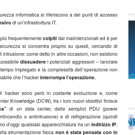
curezza informatica si riferiscono a dei punti di accesso
nsivo
di un’infrastruttura IT.
i più frequentemente
colpiti
dai malintenzionati ed è per
icurezza si concentra proprio su questi, cercando di
i intrusione: come detto in altre occasioni, non esistono
 possibile
dissuadere
i potenziali aggressori – lanciare
l tempo impiegato e la complessità dell’operazione non
babile che l’hacker
interrompa l’operazione.
gli hacker sono però in costante evoluzione e, come
enter Knowledge (DCW), tra i loro nuovi obiettivi finisce
ica”
di un data center, dalle semplici PDU (power
antincendio o antintrusione) e di refrigerazione (quindi
orno d’oggi qualsiasi apparecchiatura ha un
indirizzo IP
,
ella strumentazione fisica
non è stata pensata con in