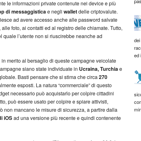
pas
te le informazioni private contenute nei device e più
pp di messaggistica
e negli
wallet
delle criptovalute.
si riesce ad avere accesso anche alle password salvate
, alle foto, ai contatti ed al registro delle chiamate. Tutto,
el quale l’utente non si riuscirebbe neanche ad
dei
rac
ed 
ti in merito al bersaglio di queste campagne veicolate
campagne siano state individuate in
Ucraina,
Turchia
e
 globale. Basti pensare che si stima che circa
270
lmente esposti. La natura “commerciale” di questo
udget necessario può acquistarlo per colpire cittadini
sic
to, può essere usato per colpire e spiare attivisti,
com
min
erò non mancano le misure di sicurezza, a partire dalla
i iOS
ad una versione più recente e quindi contenente