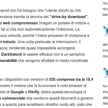
ris
ric
word non ha bisogno che l’utente clicchi su link
bene
 avviene tramite la tecnica del
“drive-by download”
,
to web compromesso
(magari un portale di notizie o
r far sì che inizi automaticamente l’infezione. La
 sua velocità, perché l’intero processo di violazione e
n minuto
. Una volta prelevate le informazioni, il
del
racce, rendendo quasi impossibile accorgersi
inc
a
DarkSword
di essere efficace non è un semplice
ris
nerabilità
che vengono sfruttate in modo coordinato
e i dispositivi con versioni di
iOS comprese tra la 18.4
 ovvero il motore che fa funzionare il noto browser di
ha 
sit
lisi di
Google
e
iVerify
, dietro questa tecnologia ci
att
za commerciale
che vendono questi strumenti a governi
Ved
e a quanto pare avrebbero obiettivi molto alti, visto che