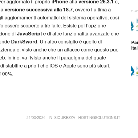
er aggiornato il proprio
iPhone
alla
versione 26.3.1
o,
una
versione successiva alla 18.7
, ovvero l’ultima a
 gli aggiornamenti automatici del sistema operativo, così
o essere scoperte altre falle. Esiste poi l’opzione
azione di
JavaScript
e di altre funzionalità avanzate che
ffonde
DarkSword
. Un altro consiglio è quello di
Par
Ita
 aziendale, visto anche che un attacco come questo può
. Infine, va rivisto anche il paradigma del quale
i stabilire a priori che iOS e Apple sono più sicuri,
 100%.
21/03/2026
-
IN:
SICUREZZA
-
HOSTINGSOLUTIONS.IT