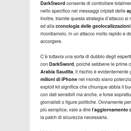
DarkSword
consente di controllare totalmen
nello specifico nei messaggi criptati delle
a
Inoltre, tramite questa strategia d’attacco 
ed alla
cronologia delle geolocalizzazioni
ricordiamolo, in un attacco molto rapido e d
accorgere.
C’è tuttavia una sorta di dubbio degli esper
con
DarkSword
, poiché sebbene le prime 
Arabia Saudita
, il rischio è evidentemente
milioni di iPhone
nel mondo siano potenzia
exploit kit significa che chiunque abbia il b
con dati sensibili ma anche, e forse soprattut
giornalisti o figure politiche. Ovviamente p
più semplice, vale a dire
l’aggiornamento d
la patch di sicurezza necessaria.