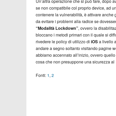
Un’altra operazione che si può fare, dopo av
se non compatibile col proprio device, ad 
contenere la vulnerabilità, è attivare anche
da evitare i problemi alla radice se dovesser
“Modalità Lockdown”
, ovvero la disabilit
bloccano i metodi primari con il quale si di
rivedere le policy di utilizzo di
iOS
a livello
andare a segno soltanto visitando pagine web
abbiamo accennato all’inizio, ovvero quello d
cosa che non presuppone una sicurezza al
Fonti:
1
,
2