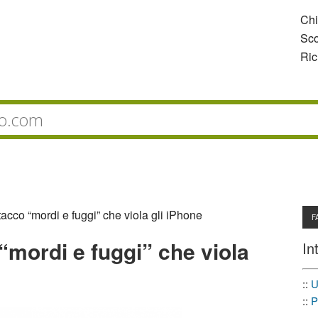
Ch
Sco
Ric
acco “mordi e fuggi” che viola gli iPhone
F
“mordi e fuggi” che viola
In
::
U
::
P