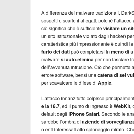
A differenza dei malware tradizionali, DarkS
sospetti o scarichi allegati, poiché l’attacco
ciò significa che è sufficiente
visitare un
si
un sito istituzionale violato dagli hacker) pe
caratteristica più impressionante è quindi la
furto dei dati
può completarsi in
meno di u
malware
si auto-elimina
per non lasciare t
dell’avvenuta intrusione. Ciò che permette 
errore software, bensì una
catena di sei vul
per scavalcare le difese di
Apple
.
L’attacco innanzitutto colpisce principalment
e la 18.7
, ed il punto di ingresso è
WebKit
,
default degli
iPhone Safari
. Secondo le ana
sarebbe l’ombra di
aziende di sorveglian
o enti interessati allo spionaggio mirato. Ch