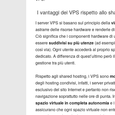
I vantaggi dei VPS rispetto allo sh
I server VPS si basano sul principio della
vi
astrarre delle risorse hardware e renderle dis
Ciò significa che i componenti hardware di u
essere
suddivisi su più utenze
(ad esempio
così via). Ogni utente accederà al proprio s
dedicato. A differenza di quest’ultimo però i
gestione tra più utenti.
Rispetto agli shared hosting, i VPS sono
mo
degli hosting condivisi, infatti, i server pri
esclusivo del sito Internet e pertanto non ri
navigazione soprattutto nelle ore di punta. In
spazio virtuale in completa autonomia
e i
assicurano che ogni spazio virtuale non entri