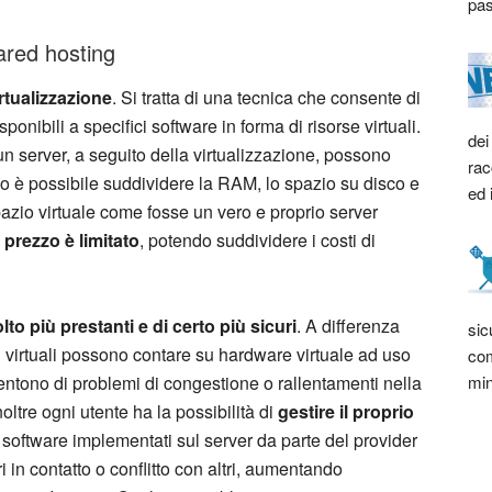
pas
ared hosting
rtualizzazione
. Si tratta di una tecnica che consente di
ponibili a specifici software in forma di risorse virtuali.
dei
n server, a seguito della virtualizzazione, possono
rac
 è possibile suddividere la RAM, lo spazio su disco e
ed 
pazio virtuale come fosse un vero e proprio server
l
prezzo è limitato
, potendo suddividere i costi di
lto più prestanti e di certo più sicuri
. A differenza
sic
vati virtuali possono contare su hardware virtuale ad uso
com
min
sentono di problemi di congestione o rallentamenti nella
oltre ogni utente ha la possibilità di
gestire il proprio
 software implementati sul server da parte del provider
 in contatto o conflitto con altri, aumentando