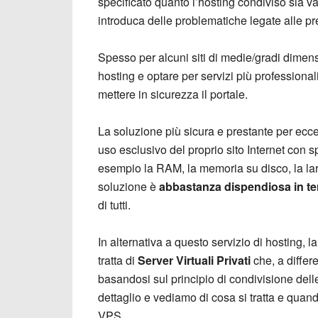
specificato quanto l’hosting condiviso sia v
introduca delle problematiche legate alle pre
Spesso per alcuni siti di medie/gradi dimen
hosting e optare per servizi più professional
mettere in sicurezza il portale.
La soluzione più sicura e prestante per eccel
uso esclusivo del proprio sito Internet con 
esempio la RAM, la memoria su disco, la la
soluzione è
abbastanza dispendiosa in te
di tutti.
In alternativa a questo servizio di hosting, l
tratta di
Server Virtuali Privati
che, a differ
basandosi sul principio di condivisione dell
dettaglio e vediamo di cosa si tratta e qua
VPS.