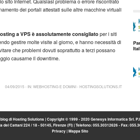
o sito Internet. Qualsiasi problema o errore riscontrato
onamento dei portali attestati sulle altre macchine virtuali
osting a VPS è assolutamente consigliato
per i siti
ndo gestire molte visite al giorno, e hanno necessità di
Par
Ita
vitare che problemi dovuti soprattutto a terzi possano
peggio causarne il downtime.
04/09/2015
-
IN:
WEBHOSTING E DOMINI
-
HOSTINGSOLUTIONS.IT
l blog di
Hosting Solutions
| Copyright © 1999 - 2020 Genesys Informatica Srl. P
a dei Cattani 224 / 18 - 50145, Firenze (FI) | Telefono: 055.30312626 - Fax: 055
Privacy
|
Mappa Sito