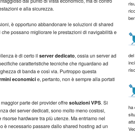
antaggioso dal punto di vista economico, ma di contro
ris
stazioni e alla sicurezza.
ric
bene
sioni, è opportuno abbandonare le soluzioni di shared
i che possano migliorare le prestazioni di navigabilità e
del
lenza è di certo il
server dedicato
, ossia un server ad
inc
specifiche caratteristiche tecniche che riguardano ad
ris
rghezza di banda e così via. Purtroppo questa
rmini economici
e, pertanto, non è sempre alla portati
a maggior parte dei provider offre
soluzioni VPS
. Si
ha 
enza dei server dedicati, sono molto meno costosi,
sit
e risorse hardware tra più utenze. Ma entriamo nel
att
ndo è necessario passare dallo shared hosting ad un
Ved