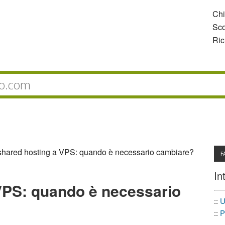
Ch
Sco
Ric
shared hosting a VPS: quando è necessario cambiare?
F
In
VPS: quando è necessario
::
U
::
P