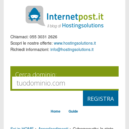
Chiamaci:
055 3031 2626
Scopri le nostre offerte:
www.hostingsolutions.it
Richiedi informazioni:
info@hostingsolutions.it
Cerca dominio:
Home
Guide
Sei in HOME
>
Approfondimenti
>
Cybersecurity: lo stato