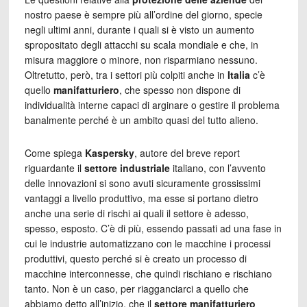
nostro paese è sempre più all’ordine del giorno, specie
negli ultimi anni, durante i quali si è visto un aumento
spropositato degli attacchi su scala mondiale e che, in
misura maggiore o minore, non risparmiano nessuno.
Oltretutto, però, tra i settori più colpiti anche in
Italia
c’è
quello
manifatturiero
, che spesso non dispone di
individualità interne capaci di arginare o gestire il problema
banalmente perché è un ambito quasi del tutto alieno.
Come spiega
Kaspersky
, autore del breve report
riguardante il
settore industriale
italiano, con l’avvento
delle innovazioni si sono avuti sicuramente grossissimi
vantaggi a livello produttivo, ma esse si portano dietro
anche una serie di rischi ai quali il settore è adesso,
spesso, esposto. C’è di più, essendo passati ad una fase in
cui le industrie automatizzano con le macchine i processi
produttivi, questo perché si è creato un processo di
macchine interconnesse, che quindi rischiano e rischiano
tanto. Non è un caso, per riagganciarci a quello che
abbiamo detto all’inizio, che il
settore manifatturiero