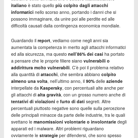
italiano
è stato quello
più colpito dagli attacchi
informatici
nello scorso anno, portando i danni che si
possono immaginare, da unire poi alle perdite ed alle
difficoltà causati dalla contingenza economica mondiale.
Guardando il
report
, vediamo come negli anni sia
aumentata la competenza in merito agli attacchi informatici
ed alla sicurezza, ma questo
nell’86% dei casi
ha portato
a pensare che le proprie filiere siano
vulnerabili o
addirittura molto vulnerabili
. C’è poi il problema relativo
alla quantità di
attacchi
, che sembra abbiano
colpito
almeno una volta
, nell’ultimo anno, il
90%
delle
aziende
interpellate da
Kaspersky
, con percentuali alte anche per
gli attacchi di
alta gravità
, con un grosso numero anche di
tentativi di violazioni
e
furto di dati
segreti. Altre
percentuali piuttosto negative sono quelle sulla percezione
delle principali minacce da parte delle industrie, tra le quali
svettano le
manomissioni volontarie o involontarie
degli
apparati ed i malware. Altri problemi riguardano
ovviamente le
strategie
per difendersi, che sono spesso