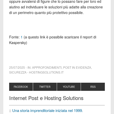
oppure avvalersi di figure che lo possano fare per loro ed
aiutino ad individuare le soluzioni più adatte alla creazione
di un perimetro quanto più protettivo possibile.
Fonte:
1
(a questo link è possibile scaricare il report di
Kaspersky)
25/07/2025
-
IN:
APPROFONDIMENTI
,
POST IN EVIDENZA
,
SICUREZZA
-
HOSTINGSOLUTIONS.IT
FACEBOOK
TWITTER
YOUTUBE
RSS
Internet Post e Hosting Solutions
::
Una storia imprenditoriale iniziata nel 1999.