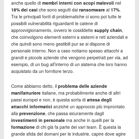
anche quello di
membri interni con scopi malevoli
nel
18% dei casi
che sono seguiti dai
ransomware
al
17%
.
Tra le principali fonti di problematiche ci sono poi tutte le
possibili vulnerabilità riguardanti le catene di
approvvigionamento, ovvero le cosiddette
supply chain
,
che coinvolgono elementi esterni a sistemi e reti aziendali e
che quindi sono meno gestibili pur se si dispone di
personale interno. Non a caso notiamo spesso attacchi a
grandi e piccole aziende che vengono perpetrati per via, ad
esempio, di un bug all’interno di un sistema che loro hanno
acquistato da un fornitore terzo.
Come abbiamo detto, il
problema delle aziende
manifatturiere
italiane, ma probabilmente anche di altri
paesi europei e non, è questa sorta di
attesa degli
attacchi
informatici
anziché un approccio più improntato
alla
prevenzione
, che passa sicuramente dagli
investimenti in personale
ma anche in quelli per la
formazione
di chi già fa parte dei vari team. È questa la
grande sfida del domani per le industrie, capire dove agire