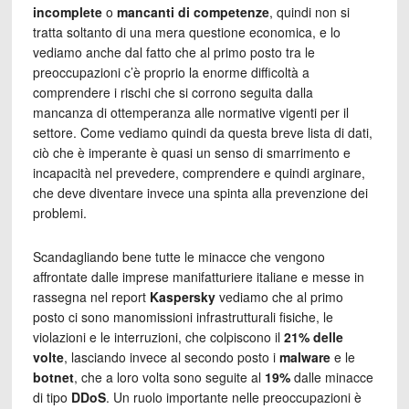
incomplete
o
mancanti di competenze
, quindi non si
tratta soltanto di una mera questione economica, e lo
vediamo anche dal fatto che al primo posto tra le
preoccupazioni c’è proprio la enorme difficoltà a
comprendere i rischi che si corrono seguita dalla
mancanza di ottemperanza alle normative vigenti per il
settore. Come vediamo quindi da questa breve lista di dati,
ciò che è imperante è quasi un senso di smarrimento e
incapacità nel prevedere, comprendere e quindi arginare,
che deve diventare invece una spinta alla prevenzione dei
problemi.
Scandagliando bene tutte le minacce che vengono
affrontate dalle imprese manifatturiere italiane e messe in
rassegna nel report
Kaspersky
vediamo che al primo
posto ci sono manomissioni infrastrutturali fisiche, le
violazioni e le interruzioni, che colpiscono il
21% delle
volte
, lasciando invece al secondo posto i
malware
e le
botnet
, che a loro volta sono seguite al
19%
dalle minacce
di tipo
DDoS
. Un ruolo importante nelle preoccupazioni è