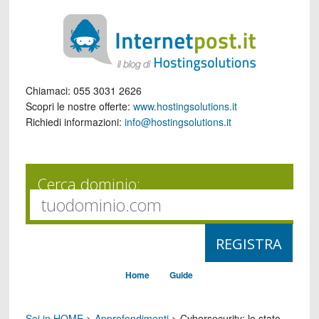
Chiamaci:
055 3031 2626
Scopri le nostre offerte:
www.hostingsolutions.it
Richiedi informazioni:
info@hostingsolutions.it
Cerca dominio:
Home
Guide
Sei in HOME
>
Approfondimenti
>
Cybersecurity: lo stato