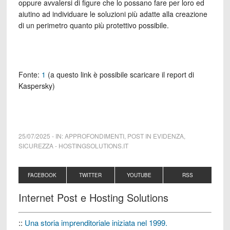
oppure avvalersi di figure che lo possano fare per loro ed
aiutino ad individuare le soluzioni più adatte alla creazione
di un perimetro quanto più protettivo possibile.
Fonte:
1
(a questo link è possibile scaricare il report di
Kaspersky)
25/07/2025
-
IN:
APPROFONDIMENTI
,
POST IN EVIDENZA
,
SICUREZZA
-
HOSTINGSOLUTIONS.IT
FACEBOOK
TWITTER
YOUTUBE
RSS
Internet Post e Hosting Solutions
::
Una storia imprenditoriale iniziata nel 1999.