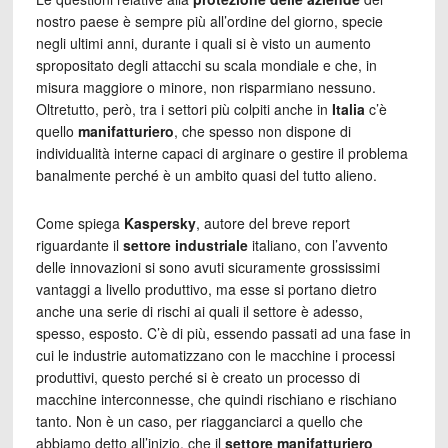
nostro paese è sempre più all’ordine del giorno, specie
negli ultimi anni, durante i quali si è visto un aumento
spropositato degli attacchi su scala mondiale e che, in
misura maggiore o minore, non risparmiano nessuno.
Oltretutto, però, tra i settori più colpiti anche in
Italia
c’è
quello
manifatturiero
, che spesso non dispone di
individualità interne capaci di arginare o gestire il problema
banalmente perché è un ambito quasi del tutto alieno.
Come spiega
Kaspersky
, autore del breve report
riguardante il
settore industriale
italiano, con l’avvento
delle innovazioni si sono avuti sicuramente grossissimi
vantaggi a livello produttivo, ma esse si portano dietro
anche una serie di rischi ai quali il settore è adesso,
spesso, esposto. C’è di più, essendo passati ad una fase in
cui le industrie automatizzano con le macchine i processi
produttivi, questo perché si è creato un processo di
macchine interconnesse, che quindi rischiano e rischiano
tanto. Non è un caso, per riagganciarci a quello che
abbiamo detto all’inizio, che il
settore manifatturiero