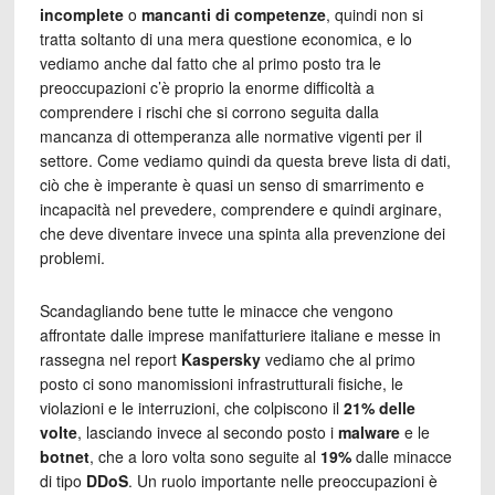
incomplete
o
mancanti di competenze
, quindi non si
tratta soltanto di una mera questione economica, e lo
vediamo anche dal fatto che al primo posto tra le
preoccupazioni c’è proprio la enorme difficoltà a
comprendere i rischi che si corrono seguita dalla
mancanza di ottemperanza alle normative vigenti per il
settore. Come vediamo quindi da questa breve lista di dati,
ciò che è imperante è quasi un senso di smarrimento e
incapacità nel prevedere, comprendere e quindi arginare,
che deve diventare invece una spinta alla prevenzione dei
problemi.
Scandagliando bene tutte le minacce che vengono
affrontate dalle imprese manifatturiere italiane e messe in
rassegna nel report
Kaspersky
vediamo che al primo
posto ci sono manomissioni infrastrutturali fisiche, le
violazioni e le interruzioni, che colpiscono il
21% delle
volte
, lasciando invece al secondo posto i
malware
e le
botnet
, che a loro volta sono seguite al
19%
dalle minacce
di tipo
DDoS
. Un ruolo importante nelle preoccupazioni è