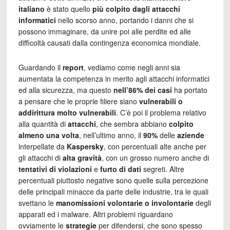
italiano
è stato quello
più colpito dagli attacchi
informatici
nello scorso anno, portando i danni che si
possono immaginare, da unire poi alle perdite ed alle
difficoltà causati dalla contingenza economica mondiale.
Guardando il
report
, vediamo come negli anni sia
aumentata la competenza in merito agli attacchi informatici
ed alla sicurezza, ma questo
nell’86% dei casi
ha portato
a pensare che le proprie filiere siano
vulnerabili o
addirittura molto vulnerabili
. C’è poi il problema relativo
alla quantità di
attacchi
, che sembra abbiano
colpito
almeno una volta
, nell’ultimo anno, il
90%
delle
aziende
interpellate da
Kaspersky
, con percentuali alte anche per
gli attacchi di
alta gravità
, con un grosso numero anche di
tentativi di violazioni
e
furto di dati
segreti. Altre
percentuali piuttosto negative sono quelle sulla percezione
delle principali minacce da parte delle industrie, tra le quali
svettano le
manomissioni volontarie o involontarie
degli
apparati ed i malware. Altri problemi riguardano
ovviamente le
strategie
per difendersi, che sono spesso