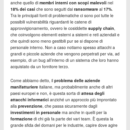
anche quello di
membri interni con scopi malevoli
nel
18% dei casi
che sono seguiti dai
ransomware
al
17%
.
Tra le principali fonti di problematiche ci sono poi tutte le
possibili vulnerabilità riguardanti le catene di
approvvigionamento, ovvero le cosiddette
supply chain
,
che coinvolgono elementi esterni a sistemi e reti aziendali e
che quindi sono meno gestibili pur se si dispone di
personale interno. Non a caso notiamo spesso attacchi a
grandi e piccole aziende che vengono perpetrati per via, ad
esempio, di un bug all’interno di un sistema che loro hanno
acquistato da un fornitore terzo.
Come abbiamo detto, il
problema delle aziende
manifatturiere
italiane, ma probabilmente anche di altri
paesi europei e non, è questa sorta di
attesa degli
attacchi
informatici
anziché un approccio più improntato
alla
prevenzione
, che passa sicuramente dagli
investimenti in personale
ma anche in quelli per la
formazione
di chi già fa parte dei vari team. È questa la
grande sfida del domani per le industrie, capire dove agire