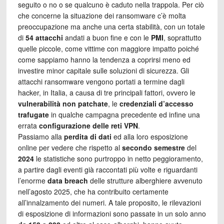
seguito o no o se qualcuno è caduto nella trappola. Per ciò
che concerne la situazione dei ransomware c’è molta
preoccupazione ma anche una certa stabilità, con un totale
di
54 attacchi
andati a buon fine e con le
PMI
, soprattutto
quelle piccole, come vittime con maggiore impatto poiché
come sappiamo hanno la tendenza a coprirsi meno ed
investire minor capitale sulle soluzioni di sicurezza. Gli
attacchi ransomware vengono portati a termine dagli
hacker, in Italia, a causa di tre principali fattori, ovvero le
vulnerabilità non patchate
, le
credenziali d’accesso
trafugate
in qualche campagna precedente ed infine una
errata
configurazione delle reti VPN
.
Passiamo alla
perdita di dati
ed alla loro esposizione
online per vedere che rispetto al
secondo semestre
del
2024
le statistiche sono purtroppo in netto peggioramento,
a partire dagli eventi già raccontati più volte e riguardanti
l’enorme
data breach
delle strutture alberghiere avvenuto
nell’agosto 2025, che ha contribuito certamente
all’innalzamento dei numeri. A tale proposito, le rilevazioni
di esposizione di informazioni sono passate in un solo anno