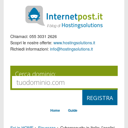
Chiamaci:
055 3031 2626
Scopri le nostre offerte:
www.hostingsolutions.it
Richiedi informazioni:
info@hostingsolutions.it
Cerca dominio:
Home
Guide
Sei in HOME
>
Sicurezza
>
Cybersecurity in Italia: l’analisi