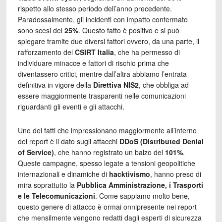
rispetto allo stesso periodo dell’anno precedente
.
Paradossalmente, gli incidenti con impatto confermato
sono scesi del
25%
. Questo fatto è positivo e si può
spiegare tramite due diversi fattori ovvero, da una parte, i
l
rafforzamento del
CSIRT Italia
, che ha permesso di
individuare minacce e fattori di rischio prima che
diventassero critici, mentre dall’altra abbiamo l’entrata
definitiva in vigore della
Direttiva NIS2
, che obbliga ad
essere maggiormente trasparenti nelle comunicazioni
riguardanti gli eventi e gli attacchi.
Uno dei fatti che impressionano maggiormente all’interno
del report è il dato sugli attacchi
DDoS (Distributed Denial
of Service)
, che hanno registrato un balzo del
101%
.
Queste campagne, spesso legate a tensioni geopolitiche
internazionali e dinamiche di
hacktivismo
, hanno preso di
mira soprattutto la
Pubblica Amministrazione, i Trasporti
e le Telecomunicazioni
. Come sappiamo molto bene,
questo genere di attacco è ormai onnipresente nei report
che mensilmente vengono redatti dagli esperti di sicurezza