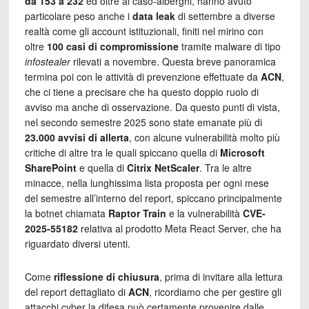
da 153 a 232
ed oltre al caso-alberghi, hanno avuto
particolare peso anche i
data leak
di settembre a diverse
realtà come
gli account istituzionali, finiti nel mirino con
oltre
100 casi di compromissione
tramite malware di tipo
infostealer
rilevati a novembre
. Questa breve panoramica
termina poi con le attività di prevenzione effettuate da
ACN
,
che ci tiene a precisare che ha questo doppio ruolo di
avviso ma anche di osservazione. Da questo punti di vista,
nel secondo semestre 2025 sono state emanate più di
23.000 avvisi di allerta
, con alcune vulnerabilità molto più
critiche di altre tra le quali spiccano quella di
Microsoft
SharePoint
e quella di
Citrix NetScaler
. Tra le altre
minacce, nella lunghissima lista proposta per ogni mese
del semestre all’interno del report, spiccano principalmente
la botnet chiamata
Raptor Train
e la vulnerabilità
CVE-
2025-55182
relativa al prodotto Meta React Server, che ha
riguardato diversi utenti.
Come
riflessione di chiusura
, prima di invitare alla lettura
del report dettagliato di
ACN
, ricordiamo che per gestire gli
attacchi cyber la difesa può certamente provenire dalle