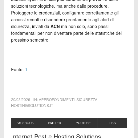
soluzioni tecnologiche, ma anche dalle procedure.
Proteggere le credenziali, configurare correttamente gli
accessi remoti e rispondere prontamente agli alert di
sicurezza, inviati da
ACN
ma non solo, sono passi
fondamentali per non diventare parte delle statistiche del
prossimo semestre.
Fonte:
1
20/03/2026
-
IN:
APPROFONDIMENTI
,
SICUREZZA
-
HOSTINGSOLUTIONS.IT
FACEBOOK
TWITTER
YOUTUBE
RSS
Internet Post e Hosting Solutions