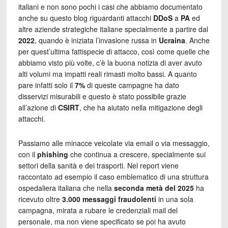
italiani e non sono pochi i casi che abbiamo documentato
anche su questo blog riguardanti attacchi
DDoS
a
PA
ed
altre aziende strategiche italiane specialmente a partire dal
2022
, quando è iniziata l’invasione russa in
Ucraina
. Anche
per quest’ultima fattispecie di attacco, così come quelle che
abbiamo visto più volte, c’è la buona notizia di aver avuto
alti volumi ma impatti reali rimasti molto bassi. A quanto
pare infatti solo il
7%
di queste campagne ha dato
disservizi misurabili e questo è stato possibile grazie
all’azione di
CSIRT
, che ha aiutato nella mitigazione degli
attacchi.
Passiamo alle minacce veicolate via email o via messaggio,
con i
l
phishing
che continua a crescere, specialmente sui
settori della sanità e dei trasporti
. Nel report viene
raccontato ad esempio il caso emblematico
di una struttura
ospedaliera italiana che nella
seconda metà del 2025
ha
ricevuto oltre
3.000 messaggi fraudolenti
in una sola
campagna, mirata a rubare le credenziali mail del
personale, ma non viene specificato se poi ha avuto