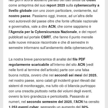
come anteprima del suo
report 2025
sulla
cybersecurity a
livello globale
con uno zoom particolare, ovviamente, sul
nostro paese
. Passiamo oggi, invece, ad un’altra delle
voci autorevoli del paese oltre che fonte ufficiale nazionale
e governativa, vale a dire
ACN
, che come sappiamo è
l’Agenzia per la Cybersicurezza Nazionale
, e dei report
pubblicati sul portale
CSIRT
, che fanno il punto mensile
sulle nuove minacce riscontrate e che di semestre in
semestre informano sull’andamento della cybersecurity.
La nostra breve panoramica di analisi del
file PDF
regolarmente scaricabile
all’interno del sito
ACN
(vedi
nelle fonti al termine dell’articolo) parte con una falsa
buona notizia, ovvero che nei
secondi sei mesi
del
2025
,
nel nostro paese, sono calati gli incidenti gravi rilevati dai
sistemi di monitoraggio, ma tutto ciò ci bilancia purtroppo
con una crescita piuttosto netta dei volumi degli eventi,
ovvero la loro grandezza e pericolosità. Passando ai
numeri, n
el
secondo semestre del 2025
,
l’ACN
ha censito
1.253 eventi cyber
, segnando un aumento del
30%