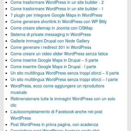
Come trasformare WordPress in un site builder - 2
Come trasformare WordPress in un site builder - 1
7 plugin per integrare Google Maps in WordPress
Come generare shortlink in WordPress con WP Bitly
Come creare sitemap in Joomla con OSMap
Sistema di private messaging in WordPress
Gallerie immagini Drupal con Node Gallery
Come generare i redirect 301 in WordPress
Come creare un video slider WordPress senza fatica
Come inserire Google Maps in Drupal – II parte
Come inserire Google Maps in Drupal - I parte
Un sito multilingua WordPress senza troppi sforzi – II parte
Un sito multilingua WordPress senza troppi sforzi – I parte
WordPress, ecco come aggiungere un riproduttore
musicale
Ridimensionare tutte le immagini WordPress con un solo
clic
L’autocompletamento di Facebook anche nei post
WordPress
Post WordPress in prima pagina, con scadenza
Capolettera post WordPress: bastano pochi clic!