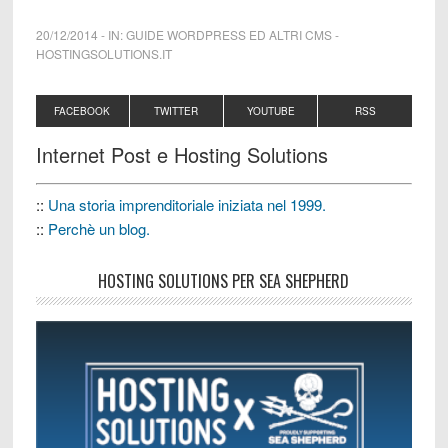
20/12/2014
-
IN:
GUIDE WORDPRESS ED ALTRI CMS
-
HOSTINGSOLUTIONS.IT
FACEBOOK
TWITTER
YOUTUBE
RSS
Internet Post e Hosting Solutions
::
Una storia imprenditoriale iniziata nel 1999.
::
Perchè un blog.
HOSTING SOLUTIONS PER SEA SHEPHERD