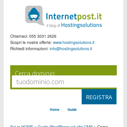
Chiamaci:
055 3031 2626
Scopri le nostre offerte:
www.hostingsolutions.it
Richiedi informazioni:
info@hostingsolutions.it
Cerca dominio:
Home
Guide
Sei in HOME
>
Guide WordPress ed altri CMS
>
Come