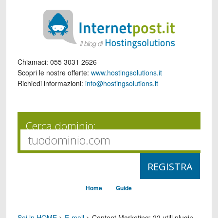
Chiamaci:
055 3031 2626
Scopri le nostre offerte:
www.hostingsolutions.it
Richiedi informazioni:
info@hostingsolutions.it
Cerca dominio:
Home
Guide
Sei in HOME
>
E-mail
>
Content Marketing: 22 utili plugin