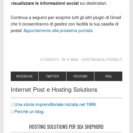
v
isualizzare le informazioni social
sui destinatari.
Continua a seguirci per scoprire tutti gli altri plugin di Gmail
che ti consentiranno di gestire con facilità la tua casella di
posta!
Appuntamento alla prossima puntata.
21/06/2015
-
IN:
E-MAIL
-
HOSTINGSOLUTIONS.IT
FACEBOOK
TWITTER
YOUTUBE
RSS
Internet Post e Hosting Solutions
::
Una storia imprenditoriale iniziata nel 1999.
::
Perchè un blog.
HOSTING SOLUTIONS PER SEA SHEPHERD