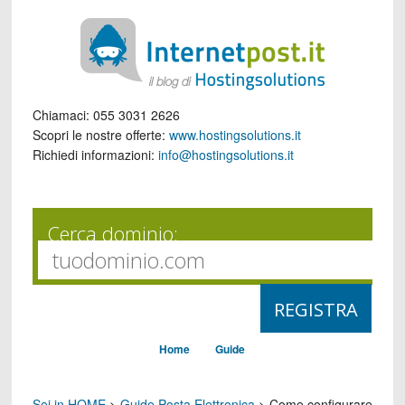
Chiamaci:
055 3031 2626
Scopri le nostre offerte:
www.hostingsolutions.it
Richiedi informazioni:
info@hostingsolutions.it
Cerca dominio:
Home
Guide
Sei in HOME
>
Guide Posta Elettronica
>
Come configurare