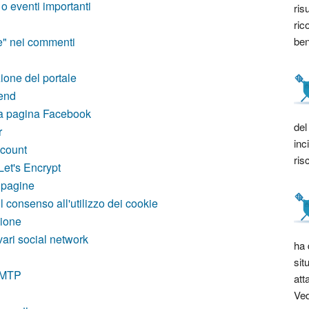
o eventi importanti
ris
ric
bene
le" nei commenti
ione del portale
tend
na pagina Facebook
del
r
inc
count
ris
Let's Encrypt
 pagine
 consenso all'utilizzo dei cookie
zione
vari social network
ha 
sit
 SMTP
att
Ved