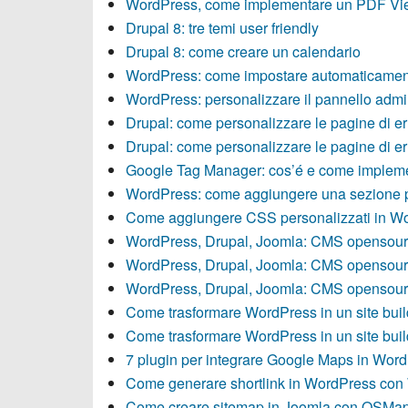
WordPress, come implementare un PDF Vi
Drupal 8: tre temi user friendly
Drupal 8: come creare un calendario
WordPress: come impostare automaticament
WordPress: personalizzare il pannello adm
Drupal: come personalizzare le pagine di er
Drupal: come personalizzare le pagine di er
Google Tag Manager: cos’é e come impleme
WordPress: come aggiungere una sezione p
Come aggiungere CSS personalizzati in W
WordPress, Drupal, Joomla: CMS opensourc
WordPress, Drupal, Joomla: CMS opensourc
WordPress, Drupal, Joomla: CMS opensourc
Come trasformare WordPress in un site build
Come trasformare WordPress in un site build
7 plugin per integrare Google Maps in Wor
Come generare shortlink in WordPress con 
Come creare sitemap in Joomla con OSMa