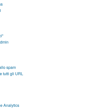
ss
i
i"
Admin
allo spam
 tutti gli URL
e Analytics