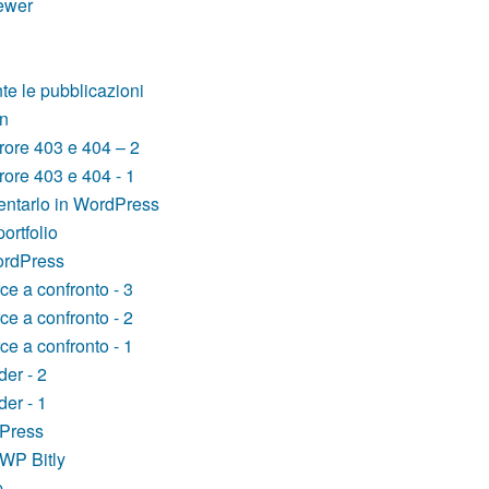
ewer
e le pubblicazioni
in
rore 403 e 404 – 2
rore 403 e 404 - 1
ntarlo in WordPress
ortfolio
ordPress
e a confronto - 3
e a confronto - 2
e a confronto - 1
er - 2
er - 1
dPress
WP Bitly
p