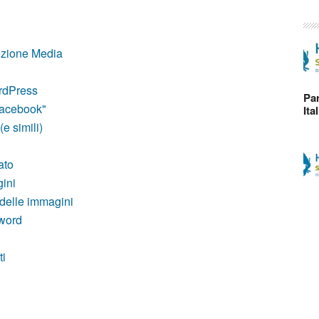
ezione Media
ordPress
Par
Facebook"
Ita
e simili)
ato
ini
 delle immagini
word
ti