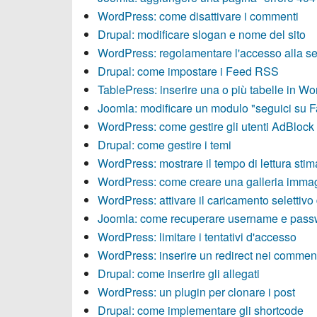
WordPress: come disattivare i commenti
Drupal: modificare slogan e nome del sito
WordPress: regolamentare l'accesso alla s
Drupal: come impostare i Feed RSS
TablePress: inserire una o più tabelle in W
Joomla: modificare un modulo "seguici su 
WordPress: come gestire gli utenti AdBlock (
Drupal: come gestire i temi
WordPress: mostrare il tempo di lettura stim
WordPress: come creare una galleria immag
WordPress: attivare il caricamento selettivo
Joomla: come recuperare username e pass
WordPress: limitare i tentativi d'accesso
WordPress: inserire un redirect nei commen
Drupal: come inserire gli allegati
WordPress: un plugin per clonare i post
Drupal: come implementare gli shortcode