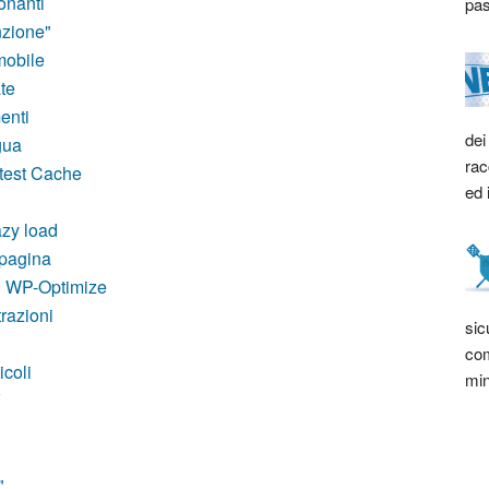
onanti
pas
nzione"
mobile
te
enti
dei
gua
rac
test Cache
ed 
azy load
 pagina
n WP-Optimize
trazioni
sic
com
icoli
min
V
"