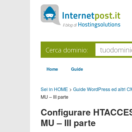
Cerca dominio:
Home
Guide
Sei in HOME
>
Guide WordPress ed altri 
MU – III parte
Configurare HTACCE
MU – III parte