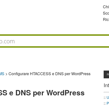
Ch
Sco
Ric
CMS
>
Configurare HTACCESS e DNS per WordPress
F
In
SS e DNS per WordPress
::
U
::
P