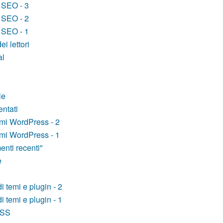
t SEO - 3
t SEO - 2
t SEO - 1
i lettori
al
le
ntati
emi WordPress - 2
emi WordPress - 1
nti recenti"
e
i temi e plugin - 2
i temi e plugin - 1
CSS