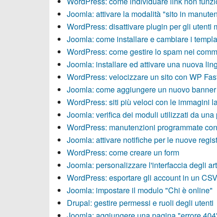
WordPress: come individuare link non funzi
Joomla: attivare la modalità "sito in manute
WordPress: disattivare plugin per gli utenti 
Joomla: come installare e cambiare i templa
WordPress: come gestire lo spam nei comm
Joomla: installare ed attivare una nuova lin
WordPress: velocizzare un sito con WP Fas
Joomla: come aggiungere un nuovo banner
WordPress: siti più veloci con le immagini l
Joomla: verifica dei moduli utilizzati da una
WordPress: manutenzioni programmate co
Joomla: attivare notifiche per le nuove regis
WordPress: come creare un form
Joomla: personalizzare l'interfaccia degli art
WordPress: esportare gli account in un CS
Joomla: impostare il modulo "Chi è online"
Drupal: gestire permessi e ruoli degli utenti
Joomla: aggiungere una pagina "errore 404