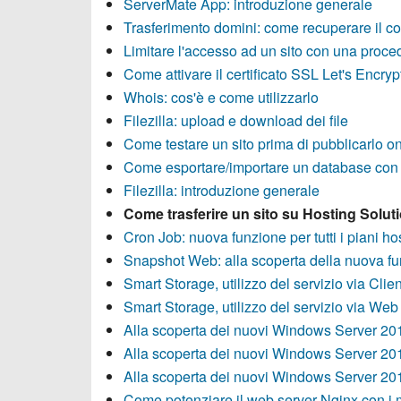
ServerMate App: introduzione generale
Trasferimento domini: come recuperare il co
Limitare l'accesso ad un sito con una proced
Come attivare il certificato SSL Let's Encryp
Whois: cos'è e come utilizzarlo
Filezilla: upload e download dei file
Come testare un sito prima di pubblicarlo on
Come esportare/importare un database co
Filezilla: introduzione generale
Come trasferire un sito su Hosting Solut
Cron Job: nuova funzione per tutti i piani ho
Snapshot Web: alla scoperta della nuova fu
Smart Storage, utilizzo del servizio via Clie
Smart Storage, utilizzo del servizio via We
Alla scoperta dei nuovi Windows Server 20
Alla scoperta dei nuovi Windows Server 20
Alla scoperta dei nuovi Windows Server 20
Come potenziare il web server Nginx con i 