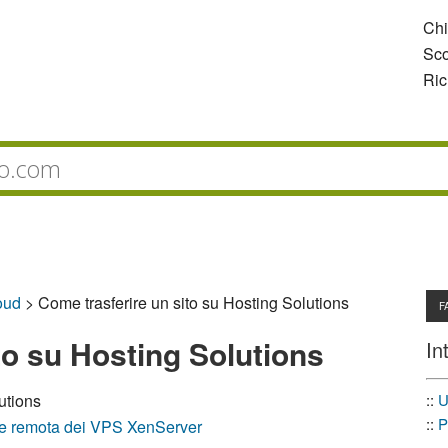
Ch
Sco
Ric
oud
>
Come trasferire un sito su Hosting Solutions
F
to su Hosting Solutions
In
::
U
utions
::
P
ione remota dei VPS XenServer