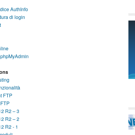
dice AuthInfo
ura di login
t
line
n phpMyAdmin
ions
sting
nzionalità
nt FTP
b FTP
12 R2 – 3
12 R2 – 2
12 R2 - 1
moduli