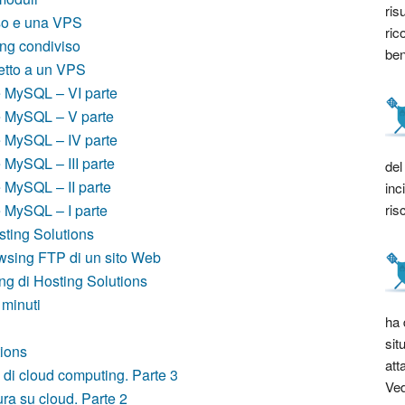
ris
iso e una VPS
ric
ing condiviso
bene
petto a un VPS
e MySQL – VI parte
e MySQL – V parte
e MySQL – IV parte
 MySQL – III parte
del
 MySQL – II parte
inc
ris
 MySQL – I parte
sting Solutions
rowsing FTP di un sito Web
g di Hosting Solutions
 minuti
ha 
sit
tions
att
 di cloud computing. Parte 3
Ved
ura su cloud. Parte 2