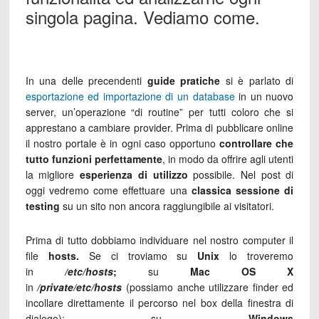
singola pagina. Vediamo come.
In una delle precendenti
guide pratiche
si è parlato di
esportazione ed importazione di un database
in un nuovo
server, un’operazione “di routine” per tutti coloro che si
apprestano a cambiare provider. Prima di pubblicare online
il nostro portale è in ogni caso opportuno
controllare che
tutto funzioni perfettamente
, in modo da offrire agli utenti
la migliore
esperienza di utilizzo
possibile. Nel post di
oggi vedremo come effettuare una
classica sessione di
testing
su un sito non ancora raggiungibile ai visitatori.
Prima di tutto dobbiamo individuare nel nostro computer il
file
hosts.
Se ci troviamo su
Unix
lo troveremo
in
/etc/hosts
;
su
Mac OS X
in
/private/etc/hosts
(possiamo anche utilizzare finder ed
incollare direttamente il percorso nel box della finestra di
dialogo); su
Windows