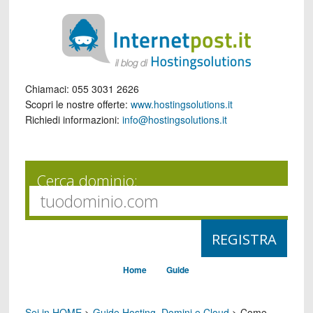
Chiamaci:
055 3031 2626
Scopri le nostre offerte:
www.hostingsolutions.it
Richiedi informazioni:
info@hostingsolutions.it
Cerca dominio:
Home
Guide
Sei in HOME
>
Guide Hosting, Domini e Cloud
>
Come