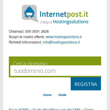
Chiamaci:
055 3031 2626
Scopri le nostre offerte:
www.hostingsolutions.it
Richiedi informazioni:
info@hostingsolutions.it
Cerca dominio:
Home
Guide
Sei in HOME
>
Guide WordPress ed altri CMS
>
Come