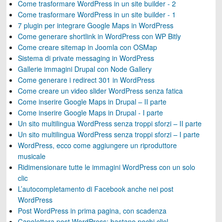
Come trasformare WordPress in un site builder - 2
Come trasformare WordPress in un site builder - 1
7 plugin per integrare Google Maps in WordPress
Come generare shortlink in WordPress con WP Bitly
Come creare sitemap in Joomla con OSMap
Sistema di private messaging in WordPress
Gallerie immagini Drupal con Node Gallery
Come generare i redirect 301 in WordPress
Come creare un video slider WordPress senza fatica
Come inserire Google Maps in Drupal – II parte
Come inserire Google Maps in Drupal - I parte
Un sito multilingua WordPress senza troppi sforzi – II parte
Un sito multilingua WordPress senza troppi sforzi – I parte
WordPress, ecco come aggiungere un riproduttore
musicale
Ridimensionare tutte le immagini WordPress con un solo
clic
L’autocompletamento di Facebook anche nei post
WordPress
Post WordPress in prima pagina, con scadenza
Capolettera post WordPress: bastano pochi clic!