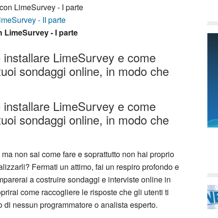
con LimeSurvey - I parte
meSurvey - II parte
 LimeSurvey - I parte
e installare LimeSurvey e come
 i tuoi sondaggi online, in modo che
e installare LimeSurvey e come
 i tuoi sondaggi online, in modo che
 ma non sai come fare e soprattutto non hai proprio
lizzarli? Fermati un attimo, fai un respiro profondo e
parerai a costruire sondaggi e interviste online in
prirai come raccogliere le risposte che gli utenti ti
o di nessun programmatore o analista esperto.