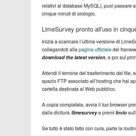
relativi al database MySQL), puoi passare al
cinque minuti di orologio.
LimeSurvey pronto all’uso in cinque
Inizia a scaricare l’ultima versione di Lime
collegandoti alla
pagina ufficiale
del framew
download the latest version
, e poi sul pri
Attendi il termine del trasferimento del file,
spazio FTP associato all’hosting che hai app
cartella destinata al Web pubblico.
A copia completata, avvia il tuo browser prefe
dalla dicitura
/limesurvey
e premi
Invio
sull
Se tutto è stato fatto con cura, parte la rout