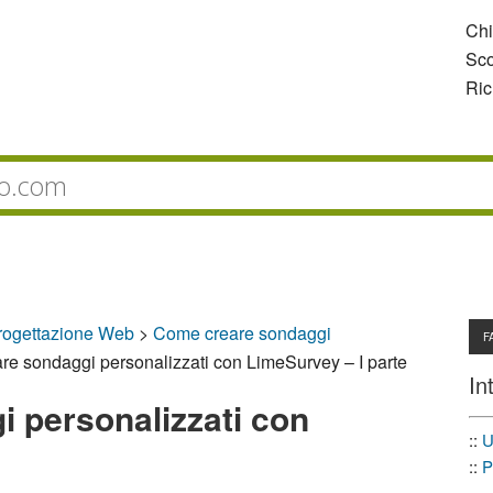
Ch
Sco
Ric
rogettazione Web
>
Come creare sondaggi
F
e sondaggi personalizzati con LimeSurvey – I parte
In
 personalizzati con
::
U
::
P