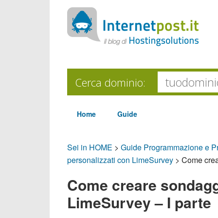
Cerca dominio:
Home
Guide
Sei in HOME
>
Guide Programmazione e P
personalizzati con LimeSurvey
>
Come crear
Come creare sondaggi
LimeSurvey – I parte