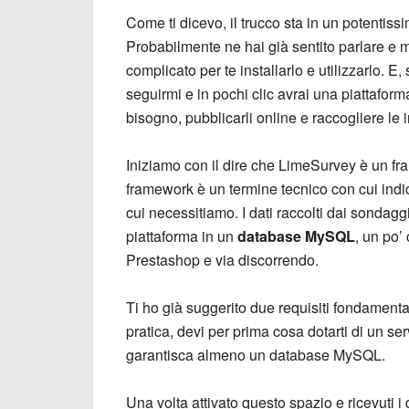
Come ti dicevo, il trucco sta in un potent
Probabilmente ne hai già sentito parlare e m
complicato per te installarlo e utilizzarlo. E,
seguirmi e in pochi clic avrai una piattaforma 
bisogno, pubblicarli online e raccogliere le 
Iniziamo con il dire che LimeSurvey è un fr
framework è un termine tecnico con cui indico
cui necessitiamo. I dati raccolti dai sondag
piattaforma in un
database MySQL
, un po
Prestashop e via discorrendo.
Ti ho già suggerito due requisiti fondament
pratica, devi per prima cosa dotarti di un se
garantisca almeno un database MySQL.
Una volta attivato questo spazio e ricevuti i