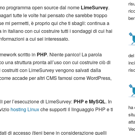
ris
issimo programma open source dal nome
LimeSurvey
.
ric
agari tutte le volte hai pensato che sarebbe troppo
bene
 se mi permetti, è proprio qui che ti sbagli: continua a
in italiano con cui costruire tutti i sondaggi di cui hai
informazioni a cui sei interessato.
amework scritto in
PHP
. Niente panico! La parola
del
 una struttura pronta all’uso con cui costruire ciò di
inc
ris
gi costruiti con LimeSurvey vengono salvati dalla
’ come accade per altri CMS famosi come WordPress,
ali per l’esecuzione di LimeSurvey:
PHP e MySQL
. In
ha 
rvizio
hosting Linux
che supporti il linguaggio PHP e ti
sit
att
Ved
 dati di accesso (tieni bene in considerazione quelli