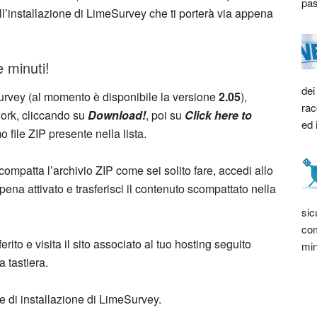
pas
l’installazione di LimeSurvey che ti porterà via appena
 minuti!
dei
Survey (al momento è disponibile la versione
2.05
),
rac
ork, cliccando su
Download!
, poi su
Click here to
ed 
mo file ZIP presente nella lista.
 scompatta l’archivio ZIP come sei solito fare, accedi allo
ena attivato e trasferisci il contenuto scompattato nella
sic
com
rito e visita il sito associato al tuo hosting seguito
min
a tastiera.
ine di installazione di LimeSurvey.