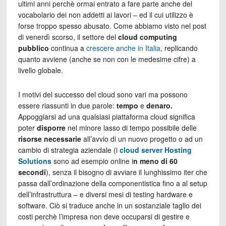
ultimi anni perchè ormai entrato a fare parte anche del
vocabolario dei non addetti ai lavori – ed il cui utilizzo è
forse troppo spesso abusato. Come abbiamo visto nel post
di venerdì scorso, il settore del
cloud computing
pubblico
continua a
crescere anche in Italia
, replicando
quanto avviene (anche se non con le medesime cifre) a
livello globale.
I motivi del successo del cloud sono vari ma possono
essere riassunti in due parole:
tempo
e
denaro.
Appoggiarsi ad una qualsiasi piattaforma cloud significa
poter
disporre
nel minore lasso di tempo possibile delle
risorse necessarie
all’avvio di un nuovo progetto o ad un
cambio di strategia aziendale (i
cloud server Hosting
Solutions
sono ad esempio online i
n meno di 60
secondi
), senza il bisogno di avviare il lunghissimo iter che
passa dall’ordinazione della componentistica fino a al setup
dell’infrastruttura – e diversi mesi di testing hardware e
software. Ciò si traduce anche in un sostanziale taglio dei
costi perchè l’impresa non deve occuparsi di gestire e