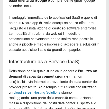
SaaS offerta da Google
e comprendente gmail, google
calendar etc.).
Il vantaggio immediato delle applicazioni SaaS è quello di
poter utilizzare app di livello enterprise senza effettuare
l’acquisto e l’installazione di
costoso
software enterprise.
Le modalità di fruizione via web ed il modello di
sottoscrizione conveniente hanno inoltre reso possibile
anche a piccole e medie imprese di accedere a soluzioni in
passato acquistabili solo da grandi compagnie.
Infastructure as a Service (IaaS)
Definizione con la quale si indica in generale
l’utilizzo on
demand
di
capacità computazionale
(ma non
solo) fruibile via Internet e proveniente dal data center del
provider prescelto. Ad esempio tutti i clienti che utilizzano
un
cloud server Hosting Solutions
stanno
“noleggiando” una parte della capacità computazionale
messa a disposizione dai nostri data center. Rispetto alle
altre modalità di fruizione via cloud, l’IaaS offre accesso