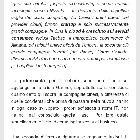
“
quel che cambia [rispetto all’occidente] è come questa
tecnologia viene utilizzata – la risultante delle rispettive
origini del cloud computing. Ad Ovest i primi clienti [dei
provider cloud] furono
startup
e solo successivamente
grandi compagnie. In Cina
il cloud è cresciuto sui servizi
consumer
, inclusi Taobao (il marketplace ecommerce di
Alibaba) ed i giochi online offerti da Tencent, la seconda più
grande compagnia Internet [del Paese]. Come risultato,
diversi servizi cloud non sono ancora pronti per complesse
[…] applicazioni [enterprise]
“.
Le
potenzialità
per il settore sono però immense,
aggiunge un analista Gartner, soprattutto se si considera
quanto detto qui sopra: le compagnie cinesi, a differenza di
quelle occidentali che prima di passare nella nuvola hanno
in ogni caso sviluppato i propri sofisticati sistemi IT, non
hanno mai conosciuto quella “fase”. Per loro esiste
semplicemente il cloud come logica scelta di business.
Una seconda differenza riguarda le regolamentazioni. In