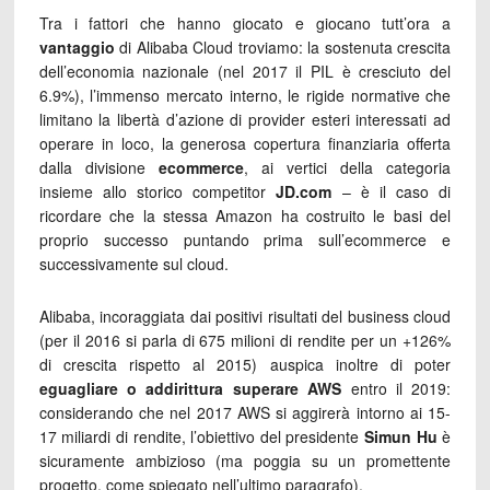
Tra i fattori che hanno giocato e giocano tutt’ora a
vantaggio
di Alibaba Cloud troviamo: la sostenuta crescita
dell’economia nazionale (nel 2017 il PIL è cresciuto del
6.9%), l’immenso mercato interno, le rigide normative che
limitano la libertà d’azione di provider esteri interessati ad
operare in loco, la generosa copertura finanziaria offerta
dalla divisione
ecommerce
, ai vertici della categoria
insieme allo storico competitor
JD.com
– è il caso di
ricordare che la stessa Amazon ha costruito le basi del
proprio successo puntando prima sull’ecommerce e
successivamente sul cloud.
Alibaba, incoraggiata dai positivi risultati del business cloud
(per il 2016 si parla di 675 milioni di rendite per un +126%
di crescita rispetto al 2015) auspica inoltre di poter
eguagliare o addirittura superare AWS
entro il 2019:
considerando che nel 2017 AWS si aggirerà intorno ai 15-
17 miliardi di rendite, l’obiettivo del presidente
Simun Hu
è
sicuramente ambizioso (ma poggia su un promettente
progetto, come spiegato nell’ultimo paragrafo).