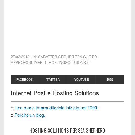
27/02/2018
-
IN:
CARATTERISTICHE TECNICHE ED
APPROFONDIMENTI
-
HOSTINGSOLUTIONS.IT
FACEBOOK
TWITTER
YOUTUBE
RSS
Internet Post e Hosting Solutions
::
Una storia imprenditoriale iniziata nel 1999.
::
Perchè un blog.
HOSTING SOLUTIONS PER SEA SHEPHERD