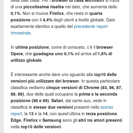
della user base. Per i
browser di casa Microsoft
si tratta
di una
piccolissima risalita
nel dato, che aumenta dello
0,1%
. Non si muove
Firefox
, che resta in
quarta
posizione
con il
4,4%
degli utenti a livello globale. Dato
esattamente identico a quello del
precedente report
trimestrale
.
In
ultima posizione
, come di consueto, c’è il
browser
Opera
, che
guadagna uno 0,1%
ed arriva all’
1,6% di
utilizzo globale
.
È interessante anche dare uno sguardo alla
top10 delle
versioni più utilizzate
dei browser
. In questa particolare
classifica vediamo
cinque versioni di Chrome (83, 86, 87,
88, 89)
, due delle quali occupano la
prima e la seconda
posizione (88 e 89)
.
Safari
, dal canto suo, vede in
classifica le
stesse due versioni
presenti nello
scorso
report
, la
13
e la
14
, con quest’ultima in
terza posizione
.
Edge
,
Firefox
e
Samsung
sono gli
altri tre attori presenti
nella
top10 delle versioni
.