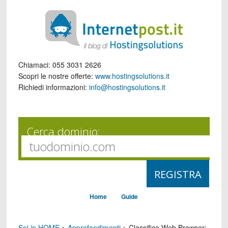
Chiamaci:
055 3031 2626
Scopri le nostre offerte:
www.hostingsolutions.it
Richiedi informazioni:
info@hostingsolutions.it
Cerca dominio:
Home
Guide
Sei in HOME
>
Approfondimenti
>
Classifica Web Browser: