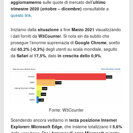
aggiornamento
sulle quote di mercato dell’
ultimo
trimestre 2020 (ottobre – dicembre)
consultabile a
questo link
.
Iniziamo dalla
situazione
a fine
Marzo 2021
visualizzando
i dati forniti da
W3Counter
. Si nota sin da subito che
prosegue l’enorme supremazia di
Google Chrome
, scelto
dal
65,2% (-0,3%)
degli utenti su scala mondiale, seguito
da
Safari
al
17,5%
, dato
in crescita dello 0,9%
.
Fonte: W3Counter
Scendendo ancora vediamo in
terza posizione
Internet
Explorer
e
Microsoft Edge
, che insieme totalizzano il
5,6%