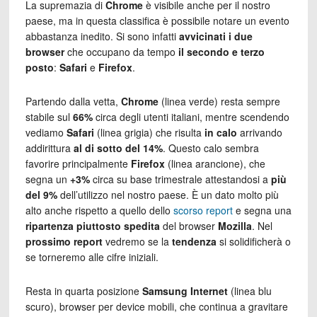
La supremazia di
Chrome
è visibile anche per il nostro
paese, ma in questa classifica è possibile notare un evento
abbastanza inedito. Si sono infatti
avvicinati i due
browser
che occupano da tempo
il secondo e terzo
posto
:
Safari
e
Firefox
.
Partendo dalla vetta,
Chrome
(linea verde) resta sempre
stabile sul
66%
circa degli utenti italiani, mentre scendendo
vediamo
Safari
(linea grigia) che risulta
in calo
arrivando
addirittura
al di sotto del 14%
. Questo calo sembra
favorire principalmente
Firefox
(linea arancione), che
segna un
+3%
circa su base trimestrale attestandosi a
più
del 9%
dell’utilizzo nel nostro paese. È un dato molto più
alto anche rispetto a quello dello
scorso report
e segna una
ripartenza piuttosto spedita
del browser
Mozilla
. Nel
prossimo report
vedremo se la
tendenza
si solidificherà o
se torneremo alle cifre iniziali.
Resta in quarta posizione
Samsung Internet
(linea blu
scuro), browser per device mobili, che continua a gravitare