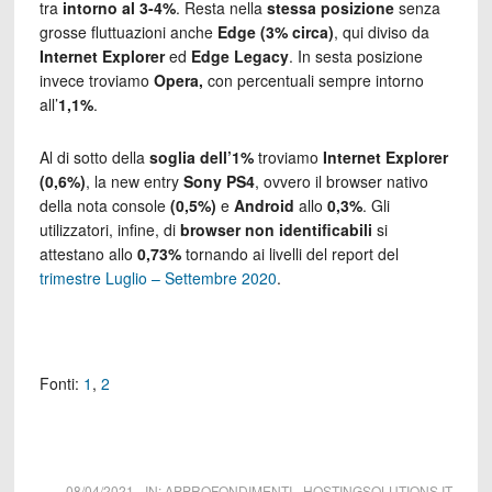
tra
intorno al 3-4%
. Resta nella
stessa posizione
senza
grosse fluttuazioni anche
Edge
(3% circa)
, qui diviso da
Internet Explorer
ed
Edge Legacy
. In sesta posizione
invece troviamo
Opera,
con percentuali sempre intorno
all’
1,1%
.
Al di sotto della
soglia dell’1%
troviamo
Internet Explorer
(0,6%)
, la new entry
Sony PS4
, ovvero il browser nativo
della nota console
(0,5%)
e
Android
allo
0,3%
. Gli
utilizzatori, infine, di
browser non identificabili
si
attestano allo
0,73%
tornando ai livelli del report del
trimestre Luglio – Settembre 2020
.
Fonti:
1
,
2
08/04/2021
-
IN:
APPROFONDIMENTI
-
HOSTINGSOLUTIONS.IT