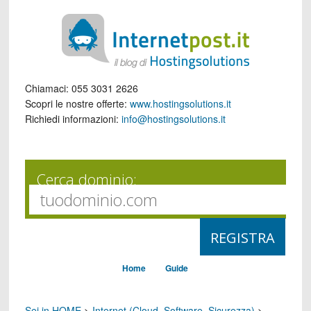
Chiamaci:
055 3031 2626
Scopri le nostre offerte:
www.hostingsolutions.it
Richiedi informazioni:
info@hostingsolutions.it
Cerca dominio:
Home
Guide
Sei in HOME
>
Internet (Cloud, Software, Sicurezza)
>