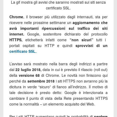
La gif mostra gli avvisi che saranno mostrati sui siti senza
certificato SSL.
Chrome
, il browser più utilizzato dagli internauti, sta per
ricevere nelle prossime settimane un
aggiornamento che
avrà importanti ripercussioni sul traffico dei siti
internet.
Google, sostenitore dichiarato del protocollo
HTTPS,
etichetterà infatti come
“non sicuri”
tutti i
portali ospitati su HTTP e quindi
sprovvisti di un
certificato SSL.
L’avviso sarà mostrato nella barra degli indirizzi a partire
dal
22 luglio 2018,
data in cui è previsto il rilascio (roll out)
della
versione 68
di Chrome. Le novità non finiscono qui
perché da
settembre 2018
i siti HTTPS non avranno più la
dicitura in verde “sicuro” di fianco all’indirizzo. Il motivo di
tale decisione è presto detto: Google è intenzionata a
cambiare il punto di vista della Rete presentando HTTPS
come la normalità – un elemento acquisito del Web.
Per i siti HTTP aumentano quindi le probabilità di
perdere