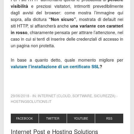
visibilità
e preziosi visitatori, intimoriti prevedibilmente
dagli avvisi del browser: come mostra l’immagine qui
sopra, alla dicitura
“Non sicuro”
, mostrata di default nei
siti HTTP, si affiancherà anche
una variante con caratteri
in rosso
, chiaramente pensata per attirare l’attenzione, nel
caso in cui si tenti di inserire delle credenziali di accesso in
un pagina non protetta.
In base a quanto detto, quale momento migliore per
valutare l’installazione di un certificato SSL
?
29/06/2018
-
IN:
INTERNET (CLOUD, SOFTWARE, SICUREZZA)
-
HOSTINGSOLUTIONS.IT
FACEBOOK
TWITTER
YOUTUBE
RSS
Internet Post e Hosting Solutions