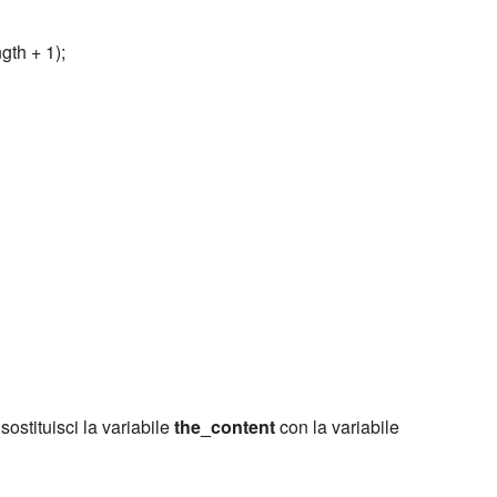
gth + 1);
sostituisci la variabile
the_content
con la variabile