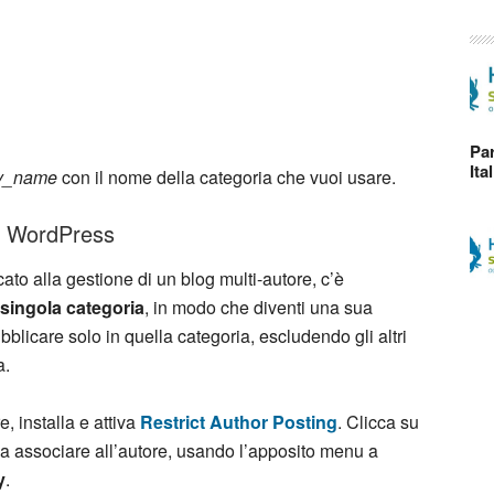
Par
Ita
ry_name
con il nome della categoria che vuoi usare.
ie WordPress
ato alla gestione di un blog multi-autore, c’è
singola categoria
, in modo che diventi una sua
bblicare solo in quella categoria, escludendo gli altri
a.
, installa e attiva
Restrict Author Posting
. Clicca su
da associare all’autore, usando l’apposito menu a
y
.