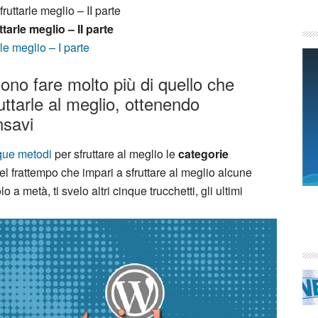
uttarle meglio – II parte
arle meglio – II parte
e meglio – I parte
no fare molto più di quello che
uttarle al meglio, ottenendo
nsavi
nque metodi
per sfruttare al meglio le
categorie
l frattempo che impari a sfruttare al meglio alcune
a metà, ti svelo altri cinque trucchetti, gli ultimi