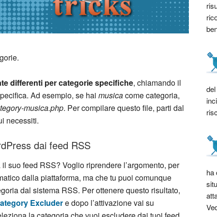
ris
ric
bene
gorie.
te differenti
per categorie specifiche
, chiamando il
del
 specifica. Ad esempio, se hai
musica
come categoria,
inc
tegory-musica.php
. Per compilare questo file, parti dal
ris
i necessiti.
rdPress dai feed RSS
a il suo feed RSS? Voglio riprendere l’argomento, per
ha 
tomatico dalla piattaforma, ma che tu puoi comunque
sit
egoria dal sistema RSS. Per ottenere questo risultato,
att
Category Excluder
e dopo l’attivazione vai su
Ved
eleziona la categoria che vuoi escludere dai tuoi feed