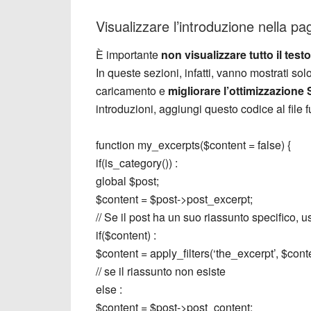
Visualizzare l’introduzione nella p
È importante
non visualizzare tutto il test
In queste sezioni, infatti, vanno mostrati solo
caricamento e
migliorare l’ottimizzazione
introduzioni, aggiungi questo codice al file 
function my_excerpts($content = false) {
if(is_category()) :
global $post;
$content = $post->post_excerpt;
// Se il post ha un suo riassunto specifico, u
if($content) :
$content = apply_filters(‘the_excerpt’, $cont
// se il riassunto non esiste
else :
$content = $post->post_content;