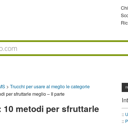
Ch
Sco
Ric
CMS
>
Trucchi per usare al meglio le categorie
F
 per sfruttarle meglio – II parte
In
10 metodi per sfruttarle
::
U
::
P