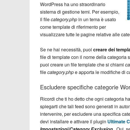
WordPress ha uno straordinario
sistema di gestione temi. Per esempio,
il file
category.php
in un tema è usato
come template di riferimento per
visualizzare tutte le pagine relative alle cate
Se ne hai necessità, puoi
creare dei templa
file di template con il nome della categoria
puoi creare un file template che si chiami
ca
file
category.php
e apporta le modifiche di cu
Escludere specifiche categorie Wo
Ricordi che ti ho detto che ogni categoria h
spiegarti che tali feed sono generati in au
intervenire, per escludere una specifica cat
devi installare e attivare il plugin
Ultimate 
Impostazioni/Category Exclusion
. Qui, s