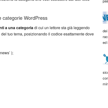
pas
che categorie WordPress
nti a una categoria
di cui un lettore sta già leggendo
dei
le del tuo tema, posizionando il codice esattamente dove
rac
ed 
ews’ );
sic
com
min