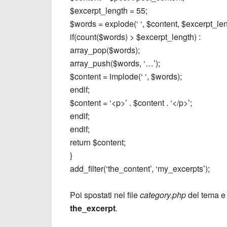
$excerpt_length = 55;
$words = explode(‘ ‘, $content, $excerpt_len
if(count($words) > $excerpt_length) :
array_pop($words);
array_push($words, ‘…’);
$content = implode(‘ ‘, $words);
endif;
$content = ‘<p>’ . $content . ‘</p>’;
endif;
endif;
return $content;
}
add_filter(‘the_content’, ‘my_excerpts’);
Poi spostati nel file
category.php
del tema e 
the_excerpt
.