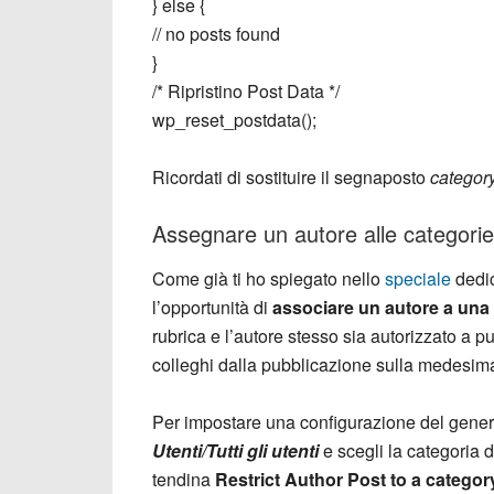
} else {
// no posts found
}
/* Ripristino Post Data */
wp_reset_postdata();
Ricordati di sostituire il segnaposto
catego
Assegnare un autore alle categor
Come già ti ho spiegato nello
speciale
dedic
l’opportunità di
associare un autore a una 
rubrica e l’autore stesso sia autorizzato a pu
colleghi dalla pubblicazione sulla medesim
Per impostare una configurazione del genere
Utenti/Tutti gli utenti
e scegli la categoria 
tendina
Restrict Author Post to a categor