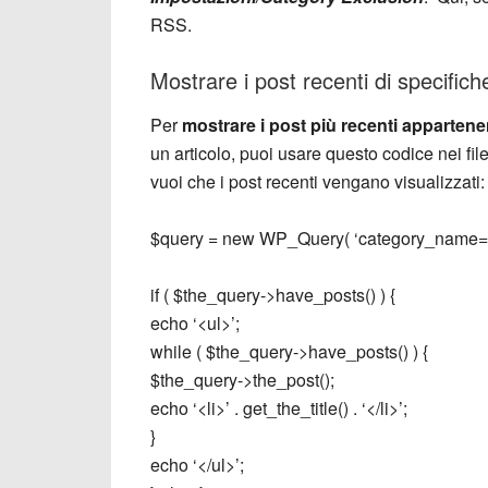
RSS.
Mostrare i post recenti di specifi
Per
mostrare i post più recenti appartene
un articolo, puoi usare questo codice nei fi
vuoi che i post recenti vengano visualizzati:
$query = new WP_Query( ‘category_name=n
if ( $the_query->have_posts() ) {
echo ‘<ul>’;
while ( $the_query->have_posts() ) {
$the_query->the_post();
echo ‘<li>’ . get_the_title() . ‘</li>’;
}
echo ‘</ul>’;