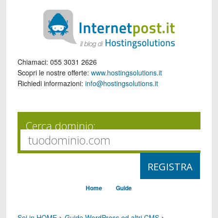
Chiamaci:
055 3031 2626
Scopri le nostre offerte:
www.hostingsolutions.it
Richiedi informazioni:
info@hostingsolutions.it
Cerca dominio:
Home
Guide
Sei in HOME
>
Guide WordPress ed altri CMS
>