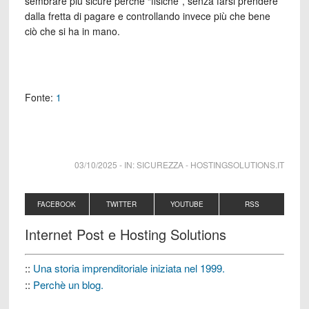
sembrare più sicure perché “fisiche”, senza farsi prendere
dalla fretta di pagare e controllando invece più che bene
ciò che si ha in mano.
Fonte:
1
03/10/2025
-
IN:
SICUREZZA
-
HOSTINGSOLUTIONS.IT
FACEBOOK
TWITTER
YOUTUBE
RSS
Internet Post e Hosting Solutions
::
Una storia imprenditoriale iniziata nel 1999.
::
Perchè un blog.