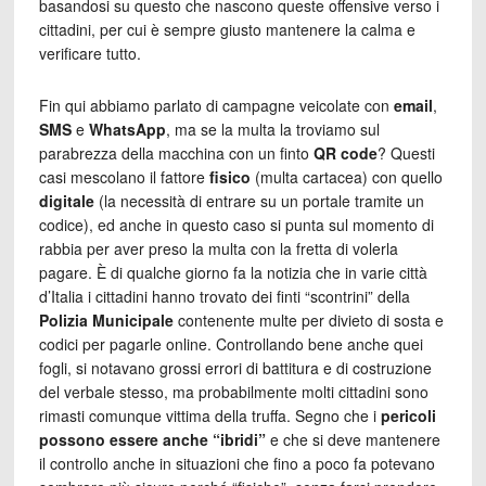
basandosi su questo che nascono queste offensive verso i
cittadini, per cui è sempre giusto mantenere la calma e
verificare tutto.
Fin qui abbiamo parlato di campagne veicolate con
email
,
SMS
e
WhatsApp
, ma se la multa la troviamo sul
parabrezza della macchina con un finto
QR code
? Questi
casi mescolano il fattore
fisico
(multa cartacea) con quello
digitale
(la necessità di entrare su un portale tramite un
codice), ed anche in questo caso si punta sul momento di
rabbia per aver preso la multa con la fretta di volerla
pagare. È di qualche giorno fa la notizia che in varie città
d’Italia i cittadini hanno trovato dei finti “scontrini” della
Polizia Municipale
contenente multe per divieto di sosta e
codici per pagarle online. Controllando bene anche quei
fogli, si notavano grossi errori di battitura e di costruzione
del verbale stesso, ma probabilmente molti cittadini sono
rimasti comunque vittima della truffa. Segno che i
pericoli
possono essere anche “ibridi”
e che si deve mantenere
il controllo anche in situazioni che fino a poco fa potevano