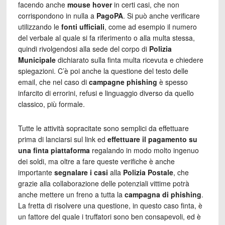
facendo anche
mouse hover
in certi casi, che non
corrispondono in nulla a
PagoPA
. Si può anche verificare
utilizzando le
fonti ufficiali
, come ad esempio il numero
del verbale al quale si fa riferimento o alla multa stessa,
quindi rivolgendosi alla sede del corpo di
Polizia
Municipale
dichiarato sulla finta multa ricevuta e chiedere
spiegazioni. C’è poi anche la questione del testo delle
email, che nel caso di
campagne phishing
è spesso
infarcito di errorini, refusi e linguaggio diverso da quello
classico, più formale.
Tutte le attività sopracitate sono semplici da effettuare
prima di lanciarsi sul link ed
effettuare il pagamento su
una finta piattaforma
regalando in modo molto ingenuo
dei soldi, ma oltre a fare queste verifiche è anche
importante
segnalare i casi
alla
Polizia Postale
, che
grazie alla collaborazione delle potenziali vittime potrà
anche mettere un freno a tutta la
campagna di phishing
.
La fretta di risolvere una questione, in questo caso finta, è
un fattore del quale i truffatori sono ben consapevoli, ed è