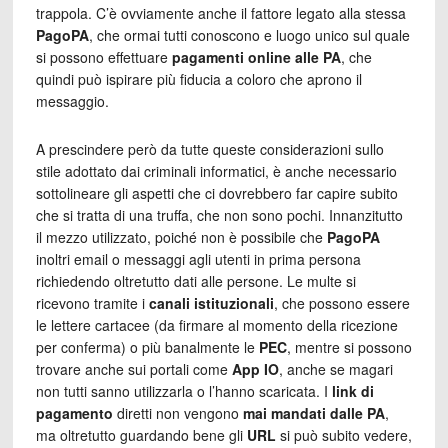
trappola. C’è ovviamente anche il fattore legato alla stessa
PagoPA
, che ormai tutti conoscono e luogo unico sul quale
si possono effettuare
pagamenti online alle PA
, che
quindi può ispirare più fiducia a coloro che aprono il
messaggio.
A prescindere però da tutte queste considerazioni sullo
stile adottato dai criminali informatici, è anche necessario
sottolineare gli aspetti che ci dovrebbero far capire subito
che si tratta di una truffa, che non sono pochi. Innanzitutto
il mezzo utilizzato, poiché non è possibile che
PagoPA
inoltri email o messaggi agli utenti in prima persona
richiedendo oltretutto dati alle persone. Le multe si
ricevono tramite i
canali istituzionali
, che possono essere
le lettere cartacee (da firmare al momento della ricezione
per conferma) o più banalmente le
PEC
, mentre si possono
trovare anche sui portali come
App IO
, anche se magari
non tutti sanno utilizzarla o l’hanno scaricata. I
link di
pagamento
diretti non vengono
mai mandati dalle
PA
,
ma oltretutto guardando bene gli
URL
si può subito vedere,