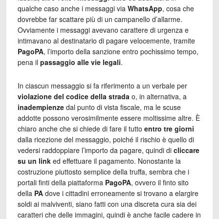
qualche caso anche i messaggi via
WhatsApp
, cosa che
dovrebbe far scattare più di un campanello d’allarme.
Ovviamente i messaggi avevano carattere di urgenza e
intimavano al destinatario di pagare velocemente, tramite
PagoPA
, l’importo della sanzione entro pochissimo tempo,
pena il
passaggio alle vie legali
.
In ciascun messaggio si fa riferimento a un verbale per
violazione del codice della strada
o, in alternativa, a
inadempienze
dal punto di vista fiscale, ma le scuse
addotte possono verosimilmente essere moltissime altre. È
chiaro anche che si chiede di fare il tutto
entro tre giorni
dalla ricezione del messaggio, poiché il rischio è quello di
vedersi raddoppiare l’importo da pagare, quindi di
cliccare
su un link
ed effettuare il pagamento. Nonostante la
costruzione piuttosto semplice della truffa, sembra che i
portali finti della piattaforma
PagoPA
, ovvero il finto sito
della
PA
dove i cittadini erroneamente si trovano a elargire
soldi ai malviventi, siano fatti con una discreta cura sia dei
caratteri che delle immagini, quindi è anche facile cadere in