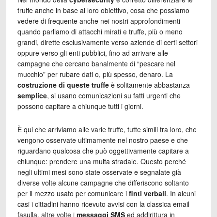
truffe anche in base al loro obiettivo, cosa che possiamo
vedere di frequente anche nei nostri approfondimenti
quando parliamo di attacchi mirati e truffe, più o meno
grandi, dirette esclusivamente verso aziende di certi settori
oppure verso gli enti pubblici, fino ad arrivare alle
campagne che cercano banalmente di “pescare nel
mucchio” per rubare dati o, più spesso, denaro. La
costruzione di queste
truffe
è solitamente abbastanza
semplice
, si usano comunicazioni su fatti urgenti che
possono capitare a chiunque tutti i giorni.
È qui che arriviamo alle varie truffe, tutte simili tra loro, che
vengono osservate ultimamente nel nostro paese e che
riguardano qualcosa che può oggettivamente capitare a
chiunque: prendere una multa stradale. Questo perché
negli ultimi mesi sono state osservate e segnalate già
diverse volte alcune campagne che differiscono soltanto
per il mezzo usato per comunicare i
finti verbali
. In alcuni
casi i cittadini hanno ricevuto avvisi con la classica email
fasulla, altre volte i
messaggi SMS
ed addirittura in