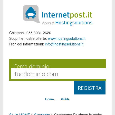
Chiamaci:
055 3031 2626
Scopri le nostre offerte:
www.hostingsolutions.it
Richiedi informazioni:
info@hostingsolutions.it
Cerca dominio:
Home
Guide
Sei in HOME
>
Sicurezza
>
Campagne Phishing: le multe