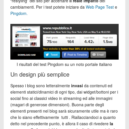
“restyling” del sito per accertare
il reale impatto
dei
cambiamenti. Per i test potete iniziare da
Web Page Test
e
Pingdom.
I risultati del test Pingdom su un noto portale italiano
Un design più semplice
Spesso i blog sono letteralmente
invasi
da contenuti ed
elementi statici/dinamici di ogni tipo, dai widget/bottoni per i
social fino ai classici video in streaming ed alle immagini
(magari di generose dimensioni). Buona parte degli
elementi presenti nel blog sarà sicuramente utile ma è raro
che lo siano effettivamente tutti . Riallacciandoci a quanto
detto nel precedente punto, è allora il caso di rivedere
la