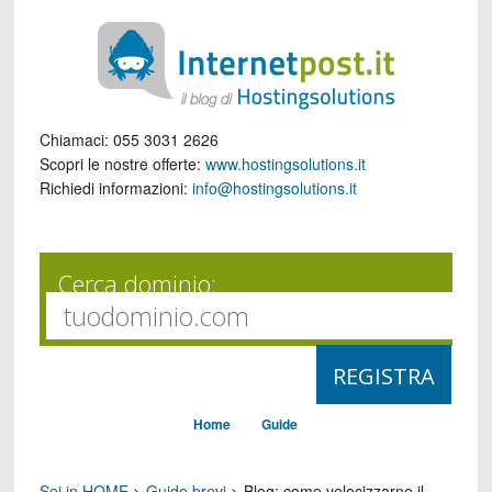
Chiamaci:
055 3031 2626
Scopri le nostre offerte:
www.hostingsolutions.it
Richiedi informazioni:
info@hostingsolutions.it
Cerca dominio:
Home
Guide
Sei in HOME
>
Guide brevi
>
Blog: come velocizzarne il