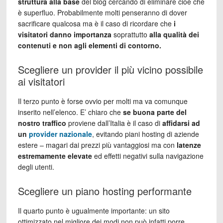
struttura alla base
del blog cercando di eliminare cioè che
è superfluo. Probabilmente molti penseranno di dover
sacrificare qualcosa ma è il caso di ricordare che
i
visitatori danno importanza
soprattutto
alla qualità dei
contenuti e non agli elementi di contorno.
Scegliere un provider il più vicino possibile
ai visitatori
Il terzo punto è forse ovvio per molti ma va comunque
inserito nell’elenco. E’ chiaro che
se buona parte del
nostro traffico
proviene dall’Italia è il caso di
affidarsi ad
un
provider nazionale
, evitando piani hosting di aziende
estere – magari dai prezzi più vantaggiosi ma con
latenze
estremamente elevate
ed effetti negativi sulla navigazione
degli utenti.
Scegliere un piano hosting performante
Il quarto punto è ugualmente importante: un sito
ottimizzato nel migliore dei modi non può infatti porre