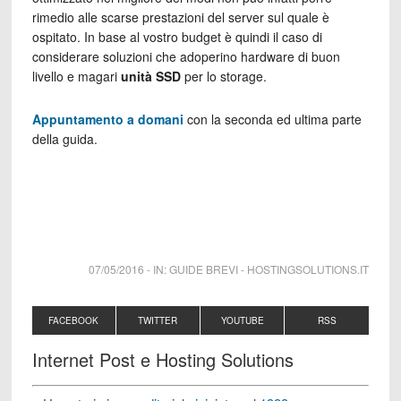
rimedio alle scarse prestazioni del server sul quale è
ospitato. In base al vostro budget è quindi il caso di
considerare soluzioni che adoperino hardware di buon
livello e magari
unità SSD
per lo storage.
Appuntamento a domani
con la seconda ed ultima parte
della guida.
07/05/2016
-
IN:
GUIDE BREVI
-
HOSTINGSOLUTIONS.IT
FACEBOOK
TWITTER
YOUTUBE
RSS
Internet Post e Hosting Solutions