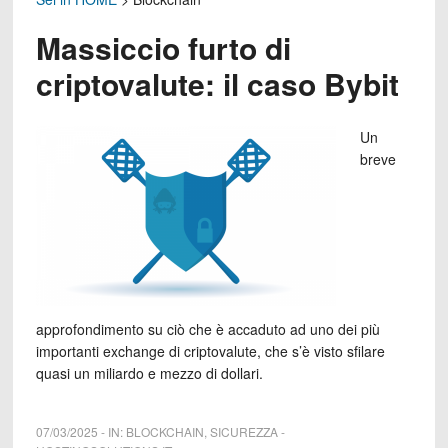
Massiccio furto di
criptovalute: il caso Bybit
Un
breve
approfondimento su ciò che è accaduto ad uno dei più
importanti exchange di criptovalute, che s’è visto sfilare
quasi un miliardo e mezzo di dollari.
07/03/2025
-
IN:
BLOCKCHAIN
,
SICUREZZA
-