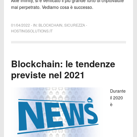
Axie Infinity, si è verificato il più grande furto di criptovalute
mai perpetrato. Vediamo cosa è successo.
01/04/2022
-
IN:
BLOCKCHAIN
,
SICUREZZA
-
HOSTINGSOLUTIONS.IT
Blockchain: le tendenze
previste nel 2021
Durante
il 2020
è