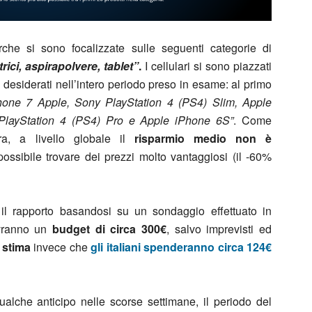
rche si sono focalizzate sulle seguenti categorie di
rici, aspirapolvere, tablet”
.
I cellulari si sono piazzati
 desiderati nell’intero periodo preso in esame: al primo
hone 7 Apple, Sony PlayStation 4 (PS4) Slim, Apple
PlayStation 4 (PS4) Pro e Apple iPhone 6S”
. Come
pra, a livello globale il
risparmio medio non è
ssibile trovare dei prezzi molto vantaggiosi (il -60%
a il rapporto basandosi su un sondaggio effettuato in
avranno un
budget di circa 300€
, salvo imprevisti ed
 stima
invece che
gli italiani spenderanno circa 124€
qualche anticipo nelle scorse settimane, il periodo del