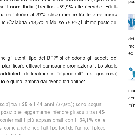
pas
ca il
nord Italia
(Trentino +59,9% alle ricerche; Friuli-
onte intorno al 37% circa) mentre tra le aree
meno
ud (Calabria +13,5% e Molise +5,6%; l’ultimo posto del
dei
rac
ed 
no gli utenti tipo del BF?” si chiedono gli addetti dei
 pianificare efficaci campagne promozionali. Lo studio
 addicted
(letteralmente “dipendenti” da qualcosa)
nto
e quindi ambita dai rivenditori online:
sic
com
scia] tra i
35 e i 44 anni
(27,9%); sono seguiti i
min
posizione leggermente inferiore gli adulti tra i
45-
confermati i più appassionati con il
64,1%
delle
sì come anche negli altri periodi dell’anno, il picco