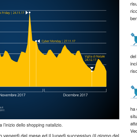
ris
ric
bene
del
inc
ris
ha 
sit
att
 l’inizio dello shopping natalizio.
Ved
o venerdì del mese ed il lunedì successivo (il giorno del