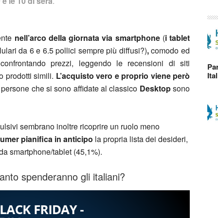
9 e le 10 di sera
.
ente
nell’arco della giornata via smartphone
(
i tablet
lulari da 6 e 6.5 pollici sempre più diffusi?)
,
comodo ed
 confrontando prezzi, leggendo le recensioni di siti
Par
Ita
o prodotti simili.
L’acquisto vero e proprio viene però
 persone che si sono affidate al classico
Desktop
sono
pulsivi sembrano inoltre ricoprire un ruolo meno
mer pianifica in anticipo
la propria lista dei desideri,
 da smartphone/tablet (45,1%).
nto spenderanno gli italiani?