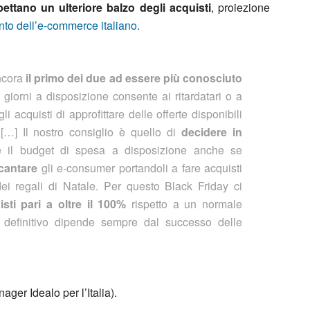
spettano un ulteriore balzo degli acquisti
, proiezione
to dell’e-commerce italiano.
ncora
il primo dei due ad essere più conosciuto
o giorni a disposizione consente ai ritardatari o a
 acquisti di approfittare delle offerte disponibili
…] Il nostro consiglio è quello di
decidere in
e il budget di spesa a disposizione anche se
cantare
gli e-consumer portandoli a fare acquisti
dei regali di Natale. Per questo Black Friday ci
ti pari a oltre il 100%
rispetto a un normale
o definitivo dipende sempre dal successo delle
ger Idealo per l’Italia).