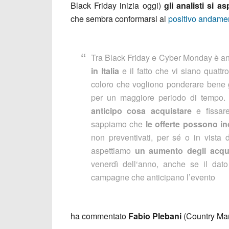
Black Friday inizia oggi)
gli analisti si a
che sembra conformarsi al
positivo andamen
Tra Black Friday e Cyber Monday è a
in Italia
e il fatto che vi siano quattr
coloro che vogliono ponderare bene gli
per un maggiore periodo di tempo. [
anticipo cosa acquistare
e fissar
sappiamo che
le offerte possono in
non preventivati, per sé o in vista 
aspettiamo
un aumento degli acquis
venerdì dell‘anno, anche se il dat
campagne che anticipano l’evento
ha commentato
Fabio Plebani
(Country Mana