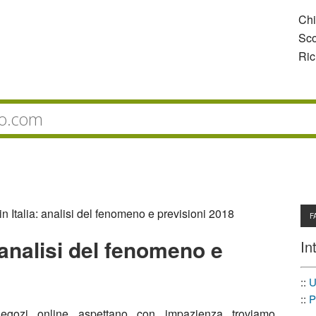
Ch
Sco
Ric
in Italia: analisi del fenomeno e previsioni 2018
F
: analisi del fenomeno e
In
::
U
::
P
negozi online aspettano con impazienza troviamo