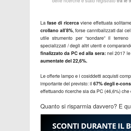
delle ricerche è stato registrato
tra le 
La
fase di ricerca
viene effettuata solitam
crollano all’8%
, forse cannibalizzati dai cel
utile strumento per “sondare” il terreno
specializzati / degli altri utenti e comparand
finalizzato da PC ed alla sera:
nel 2017 le
aumentate del 22,6%.
Le offerte lampo e i cosiddetti acquisti com
importante del previsto: il
67% degli e-consu
effettuando ricerche sia da PC (46,6%) che
Quanto si risparmia davvero? E qua