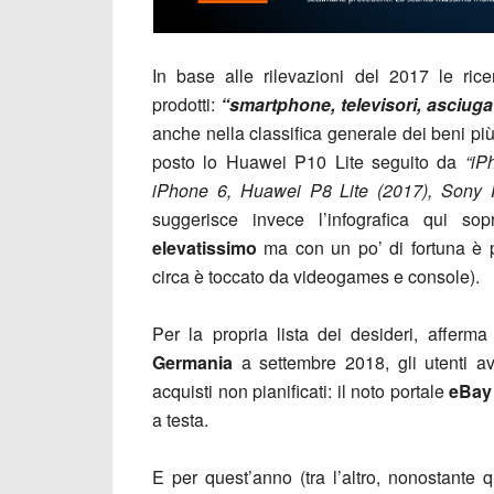
In base alle rilevazioni del 2017 le rice
prodotti:
“
smartphone, televisori, asciugat
anche nella classifica generale dei beni più
posto lo Huawei P10 Lite seguito da
“iP
iPhone 6, Huawei P8 Lite (2017), Sony 
suggerisce invece l’infografica qui so
elevatissimo
ma con un po’ di fortuna è po
circa è toccato da videogames e console).
Per la propria lista dei desideri, afferm
Germania
a settembre 2018, gli utenti 
acquisti non pianificati: il noto portale
eBay
a testa.
E per quest’anno (tra l’altro, nonostante 