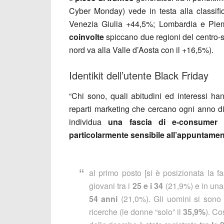
Cyber Monday) vede in testa alla classifi
Venezia Giulia +44,5%; Lombardia e Piem
coinvolte
spiccano due regioni del centro-s
nord va alla Valle d’Aosta con il +16,5%).
Identikit dell’utente Black Friday
“Chi sono, quali abitudini ed interessi han
reparti marketing che cercano ogni anno di
individua
una fascia di e-consumer
particolarmente sensibile all’appuntame
al primo posto [si è posizionata la fa
giovani tra i
25 e i 34
(21,9%) e in una 
54 anni
(21,0%). Gli uomini si sono 
ricerche (le donne “solo” il
35,9%
). Co