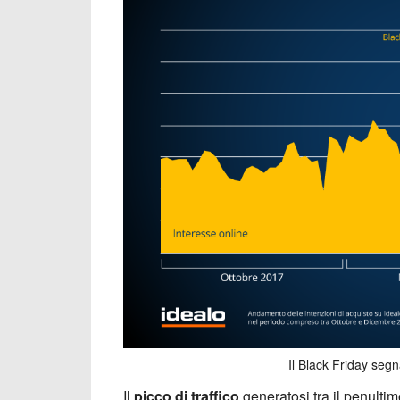
Il Black Friday segna
Il
picco di traffico
generatosi tra il penultim