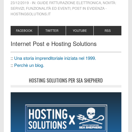
23/12/2019
-
IN:
GUIDE FATTURAZIONE ELETTRONICA
,
NOVITÀ:
SERVIZI, FUNZIONALITÀ ED EVENTI
,
POST IN EVIDENZA
-
HOSTINGSOLUTIONS.IT
FACEBOOK
TWITTER
YOUTUBE
RSS
Internet Post e Hosting Solutions
::
Una storia imprenditoriale iniziata nel 1999.
::
Perchè un blog.
HOSTING SOLUTIONS PER SEA SHEPHERD