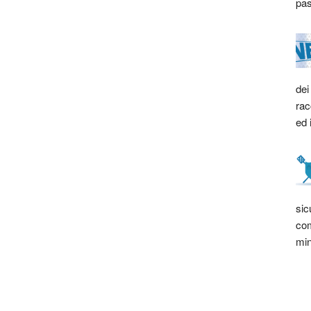
pas
dei
rac
ed 
sic
com
min