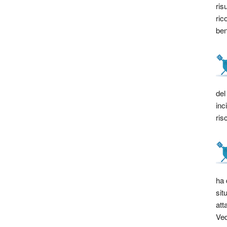
ris
ric
bene
del
inc
ris
ha 
sit
att
Ved