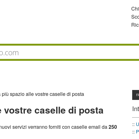
Ch
Sco
Ric
più spazio alle vostre caselle di posta
F
 vostre caselle di posta
In
::
U
 nuovi servizi verranno forniti con caselle email da
250
::
P