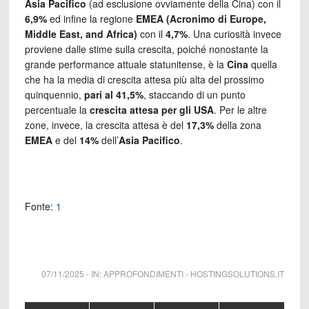
Asia Pacifico
(ad esclusione ovviamente della Cina) con il
6,9%
ed infine la regione
EMEA (Acronimo di Europe,
Middle East, and Africa)
con il
4,7%
. Una curiosità invece
proviene dalle stime sulla crescita, poiché nonostante la
grande performance attuale statunitense, è la
Cina
quella
che ha la media di crescita attesa più alta del prossimo
quinquennio,
pari al 41,5%
, staccando di un punto
percentuale la
crescita attesa per gli USA
. Per le altre
zone, invece, la crescita attesa è del
17,3%
della zona
EMEA
e del
14%
dell’
Asia Pacifico
.
Fonte:
1
07/11/2025
-
IN:
APPROFONDIMENTI
-
HOSTINGSOLUTIONS.IT