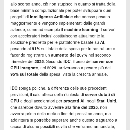
allo scorso anno, ciò non stupisce in quanto si tratta della
base minima computazionale per poter sviluppare quei
progetti di
Intelligenza Artificiale
che adesso pesano
maggiormente e vengono implementati dalle grandi
aziende, come ad esempio il
machine learning
. I server
con acceleratori inclusi costituiscono attualmente la
soluzione prediletta per le piattaforme basate su
AI
,
pesando al
91%
sul totale della spesa per infrastrutture e
facendo registrare un
aumento del 207%
nel secondo
trimestre del
2025
. Secondo
IDC
, il peso dei
server con
GPU integrate
, nel
2029
, arriveranno a pesare più del
95% sul totale
della spesa, vista la crescita annuale.
IDC
spiega poi che, a differenza delle sue precedenti
previsioni, il calo atteso della richiesta di
server dotati di
GPU
e degli acceleratori per
progetti AI
, negli
Stati Uniti
,
che sarebbe dovuto avvenire alla
fine del 2025
, non
avverrà prima della metà o fine del prossimo anno, ma
addirittura si potrebbe superare anche questo traguardo a
causa di alcune possibili novità che verranno annunciate,