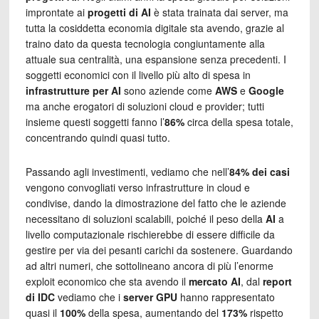
improntate ai
progetti di AI
è stata trainata dai server, ma
tutta la cosiddetta economia digitale sta avendo, grazie al
traino dato da questa tecnologia congiuntamente alla
attuale sua centralità, una espansione senza precedenti. I
soggetti economici con il livello più alto di spesa in
infrastrutture per AI
sono aziende come
AWS
e
Google
ma anche erogatori di soluzioni cloud e provider; tutti
insieme questi soggetti fanno l’
86%
circa della spesa totale,
concentrando quindi quasi tutto.
Passando agli investimenti, vediamo che nell’
84%
dei casi
vengono convogliati verso infrastrutture in cloud e
condivise, dando la dimostrazione del fatto che le aziende
necessitano di soluzioni scalabili, poiché il peso della
AI
a
livello computazionale rischierebbe di essere difficile da
gestire per via dei pesanti carichi da sostenere. Guardando
ad altri numeri, che sottolineano ancora di più l’enorme
exploit economico che sta avendo il
mercato AI
, dal
report
di IDC
vediamo che i
server GPU
hanno rappresentato
quasi il
100%
della spesa, aumentando del
173%
rispetto