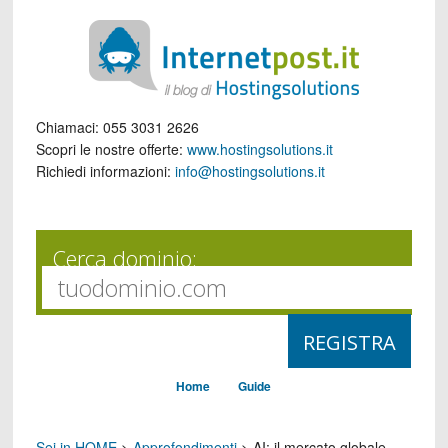
Chiamaci:
055 3031 2626
Scopri le nostre offerte:
www.hostingsolutions.it
Richiedi informazioni:
info@hostingsolutions.it
Cerca dominio:
Home
Guide
Sei in HOME
>
Approfondimenti
>
AI: il mercato globale