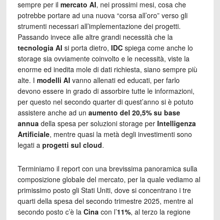
sempre per il
mercato AI
, nei prossimi mesi, cosa che
potrebbe portare ad una nuova “corsa all’oro” verso gli
strumenti necessari all’implementazione dei progetti.
Passando invece alle altre grandi necessità che la
tecnologia AI
si porta dietro,
IDC
spiega come anche lo
storage sia ovviamente coinvolto e le necessità, viste la
enorme ed inedita mole di dati richiesta, siano sempre più
alte. I
modelli AI
vanno allenati ed educati, per farlo
devono essere in grado di assorbire tutte le informazioni,
per questo nel secondo quarter di quest’anno si è potuto
assistere anche ad un
aumento del 20,5%
su base
annua
della spesa per soluzioni storage per
Intelligenza
Artificiale
, mentre quasi la metà degli investimenti sono
legati a
progetti sul cloud
.
Terminiamo il report con una brevissima panoramica sulla
composizione globale del mercato, per la quale vediamo al
primissimo posto gli Stati Uniti, dove si concentrano i tre
quarti della spesa del secondo trimestre 2025, mentre al
secondo posto c’è la
Cina
con l’
11%
, al terzo la regione