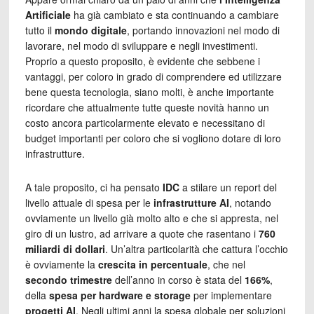
Artificiale
ha già cambiato e sta continuando a cambiare
tutto il
mondo digitale
, portando innovazioni nel modo di
lavorare, nel modo di sviluppare e negli investimenti.
Proprio a questo proposito, è evidente che sebbene i
vantaggi, per coloro in grado di comprendere ed utilizzare
bene questa tecnologia, siano molti, è anche importante
ricordare che attualmente tutte queste novità hanno un
costo ancora particolarmente elevato e necessitano di
budget importanti per coloro che si vogliono dotare di loro
infrastrutture.
A tale proposito, ci ha pensato
IDC
a stilare un report del
livello attuale di spesa per le
infrastrutture AI
, notando
ovviamente un livello già molto alto e che si appresta, nel
giro di un lustro, ad arrivare a quote che rasentano i
760
miliardi di dollari
. Un’altra particolarità che cattura l’occhio
è ovviamente la
crescita in percentuale
, che nel
secondo trimestre
dell’anno in corso è stata del
166%
,
della
spesa per hardware e storage
per implementare
progetti AI
. Negli ultimi anni la spesa globale per soluzioni